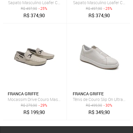
Sapato Masculino Loafer Capri Couro Genuíno Solado Reforçado Li
Sapato Masculino Loafer Couro L
R$
497,90
- 25%
R$
497,90
- 25%
R$
374,90
R$
374,90
FRANCA GRIFFE
FRANCA GRIFFE
Mocassim Drive Couro Masculino Flexível Macio Solado Emborrachad
Tênis de Couro Slip On Ultra Lev
R$
279,90
- 29%
R$
499,90
- 30%
R$
199,90
R$
349,90