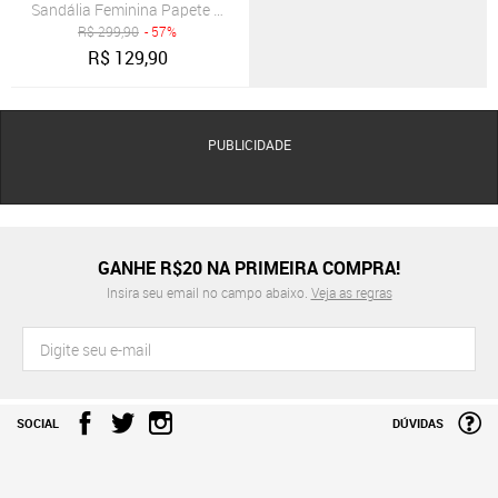
Sandália Feminina Papete em Couro Brilhante Dourado Fivelas Ajus
R$
299,90
- 57%
R$
129,90
PUBLICIDADE
GANHE R$20 NA PRIMEIRA COMPRA!
Insira seu email no campo abaixo.
Veja as regras
SOCIAL
DÚVIDAS