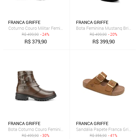
FRANCA GRIFFE
FRANCA GRIFFE
Coturno Couro Militar Feminino Solado Tratorado Cano Médio Elásti
Bota Feminina Mustang Brilhante
R$
499,90
- 24%
R$
499,90
- 20%
R$
379,90
R$
399,90
FRANCA GRIFFE
FRANCA GRIFFE
Bota Coturno Couro Feminino Cano Curto Solado Tratorado Baixo Zí
Sandália Papete Franca Griffe C
R$
499,90
- 30%
R$
356,90
- 41%