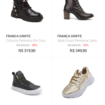
FRANCA GRIFFE
FRANCA GRIFFE
Coturno Feminino Em Couro Legítimo Zaya Rocker Salto Plataforma S
Bota Couro Feminina Cano Médio
R$
499,90
- 36%
R$
499,90
- 30%
R$
319,90
R$
349,90