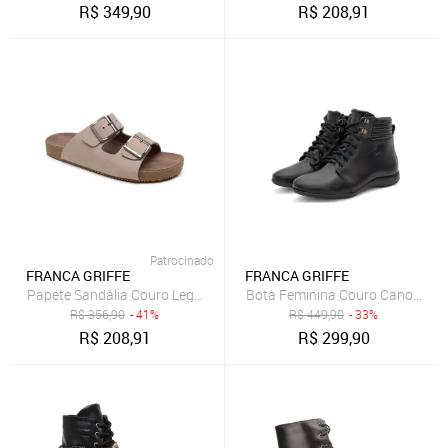
R$
349,90
R$
208,91
Patrocinado
FRANCA GRIFFE
FRANCA GRIFFE
Papete Sandália Couro Legítimo Netuno FG Confortável Verão Trend
Bota Feminina Couro Cano Curto
R$
356,90
- 41%
R$
449,90
- 33%
R$
208,91
R$
299,90