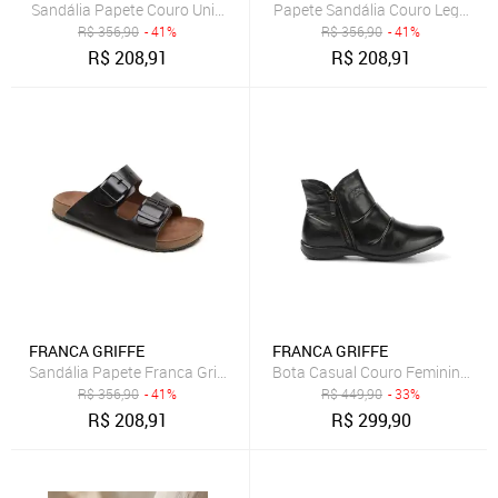
Sandália Papete Couro Unissex Ajuste Fivelas Forro Couro Solad
Papete Sandália Couro Legítimo
R$
356,90
- 41%
R$
356,90
- 41%
R$
208,91
R$
208,91
FRANCA GRIFFE
FRANCA GRIFFE
Sandália Papete Franca Griffe Couro Unissex Ajuste Fivelas Solado
Bota Casual Couro Feminina Sola
R$
356,90
- 41%
R$
449,90
- 33%
R$
208,91
R$
299,90