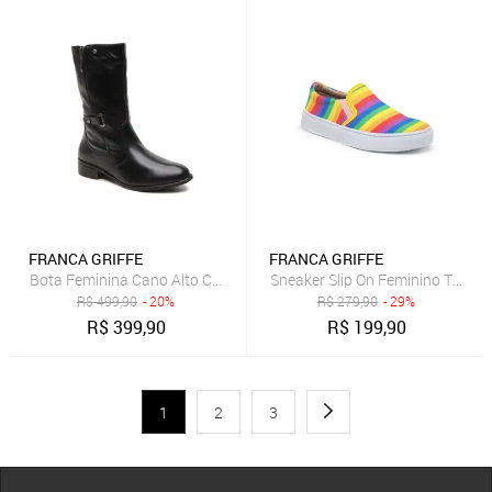
FRANCA GRIFFE
FRANCA GRIFFE
Bota Feminina Cano Alto Couro Legítimo Moda Inverno Zíper Latera
Sneaker Slip On Feminino Tênis C
R$
499,90
- 20%
R$
279,90
- 29%
R$
399,90
R$
199,90
1
2
3