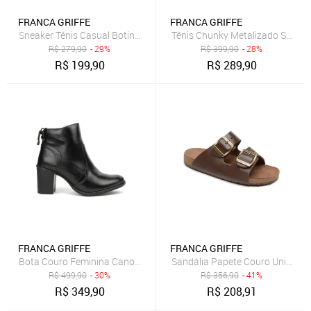
FRANCA GRIFFE
FRANCA GRIFFE
Sneaker Tênis Casual Botinha Feminina Cano Alto Sola Alta Emborr
Tênis Chunky Metalizado Sneak
R$
279,90
- 29%
R$
399,90
- 28%
R$
199,90
R$
289,90
FRANCA GRIFFE
FRANCA GRIFFE
Bota Couro Feminina Cano Curto Salto Médio 7cm Bloco Fachete A
Sandália Papete Couro Unissex 
R$
499,90
- 30%
R$
356,90
- 41%
R$
349,90
R$
208,91