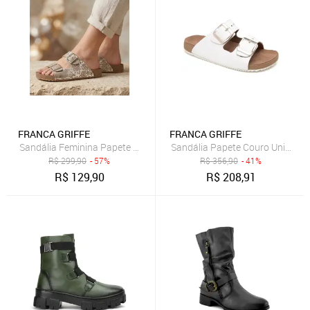
FRANCA GRIFFE
FRANCA GRIFFE
Sandália Feminina Papete em Couro Brilhante Dourado Fivelas Ajus
Sandália Papete Couro Unissex 
R$
299,90
- 57%
R$
356,90
- 41%
R$
129,90
R$
208,91