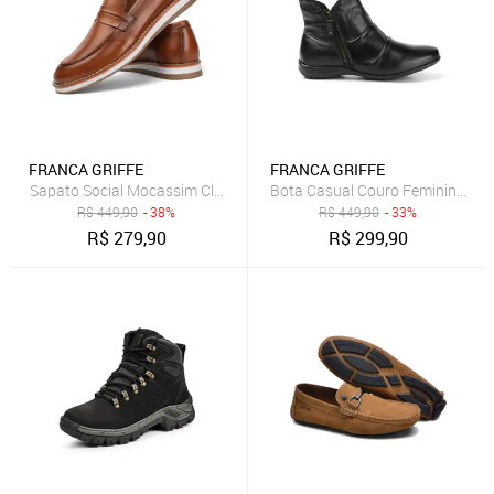
FRANCA GRIFFE
FRANCA GRIFFE
Sapato Social Mocassim Clássico Masculino Forro Couro Conforto Al
Bota Casual Couro Feminina Sola
R$
449,90
- 38%
R$
449,90
- 33%
R$
279,90
R$
299,90