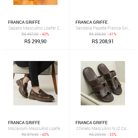
FRANCA GRIFFE
FRANCA GRIFFE
Sapato Masculino Loafer Couro Legítimo Zurich Sola Costurada Jea
Sandália Papete Franca Griffe C
R$
497,90
- 40%
R$
356,90
- 41%
R$
299,90
R$
208,91
FRANCA GRIFFE
FRANCA GRIFFE
Mocassim Masculino Loafer Alt Eleva Couro Salto 3cm Macio Tabac
Chinelo Masculino NJ2 Couro Le
R$
579,90
- 40%
R$
299,90
- 33%