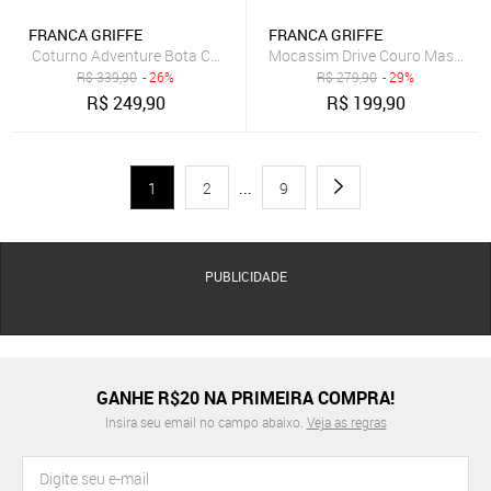
FRANCA GRIFFE
FRANCA GRIFFE
Coturno Adventure Bota Couro Masculina Cano Médio Atacador Sol
Mocassim Drive Couro Masculino
R$
339,90
- 26%
R$
279,90
- 29%
R$
249,90
R$
199,90
1
2
...
9
PUBLICIDADE
GANHE R$20 NA PRIMEIRA COMPRA!
Insira seu email no campo abaixo.
Veja as regras