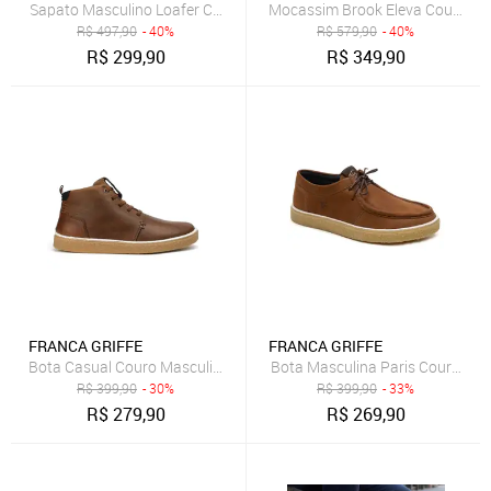
Sapato Masculino Loafer Capri Couro Genuíno Solado Reforçado Li
Mocassim Brook Eleva Couro Sol
R$
497,90
- 40%
R$
579,90
- 40%
R$
299,90
R$
349,90
FRANCA GRIFFE
FRANCA GRIFFE
Bota Casual Couro Masculina Solado Natural Borracha Amarração 
Bota Masculina Paris Couro Legí
R$
399,90
- 30%
R$
399,90
- 33%
R$
279,90
R$
269,90