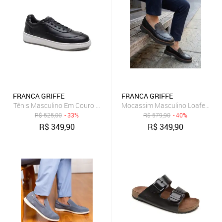
FRANCA GRIFFE
FRANCA GRIFFE
Tênis Masculino Em Couro Legítimo Alto Padrão Luxo
Mocassim Masculino Loafer Alt 
R$
525,00
- 33%
R$
579,90
- 40%
R$
349,90
R$
349,90