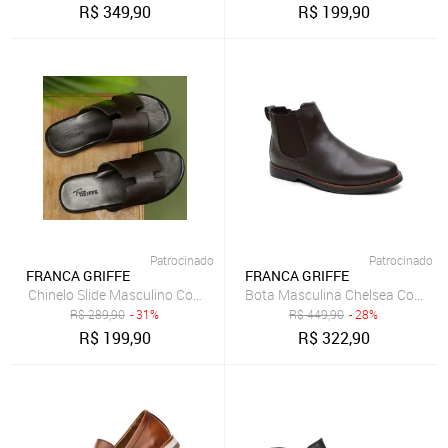
R$
349,90
R$
199,90
Patrocinado
Patrocinado
FRANCA GRIFFE
FRANCA GRIFFE
Chinelo Slide Masculino Couro Legítimo Verão Conforto Forro Macio 
Bota Masculina Chelsea Couro Le
R$
289,90
- 31%
R$
449,90
- 28%
R$
199,90
R$
322,90