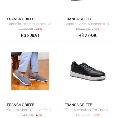
FRANCA GRIFFE
FRANCA GRIFFE
Sandália Papete Franca Griffe Couro Unissex Ajuste Fivelas Solado
Sapato Social Mocassim Clássico
R$
356,90
- 41%
R$
449,90
- 38%
R$
208,91
R$
279,90
FRANCA GRIFFE
FRANCA GRIFFE
Sapato Masculino Loafer Couro Legítimo Zurich Sola Costurada Jea
Tênis Masculino Em Couro Legít
R$
497,90
- 40%
R$
525,00
- 33%