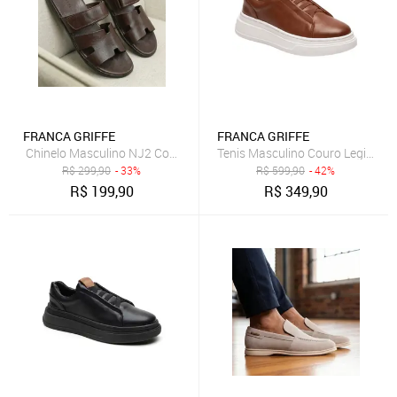
FRANCA GRIFFE
FRANCA GRIFFE
Chinelo Masculino NJ2 Couro Legítimo Anatômico Fivela Ajustável 
Tenis Masculino Couro Legitimo
R$
299,90
- 33%
R$
599,90
- 42%
R$
199,90
R$
349,90