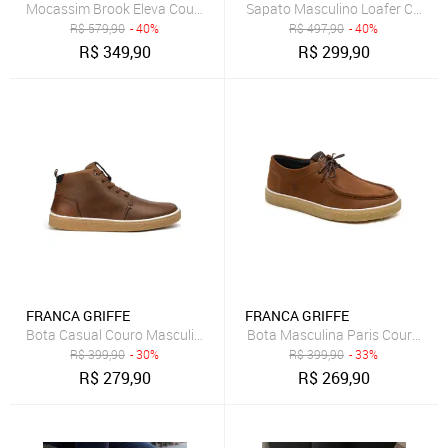
Mocassim Brook Eleva Couro Sola Tratorada Robusta Masculino Pr
Sapato Masculino Loafer Capri 
R$
579,90
- 40%
R$
497,90
- 40%
R$
349,90
R$
299,90
FRANCA GRIFFE
FRANCA GRIFFE
Bota Casual Couro Masculina Solado Natural Borracha Amarração 
Bota Masculina Paris Couro Legí
R$
399,90
- 30%
R$
399,90
- 33%
R$
279,90
R$
269,90