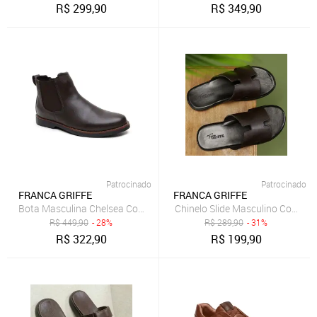
R$
299,90
R$
349,90
Patrocinado
Patrocinado
FRANCA GRIFFE
FRANCA GRIFFE
Bota Masculina Chelsea Couro Legítimo Ultra Leve Casual Rústica M
Chinelo Slide Masculino Couro L
R$
449,90
- 28%
R$
289,90
- 31%
R$
322,90
R$
199,90