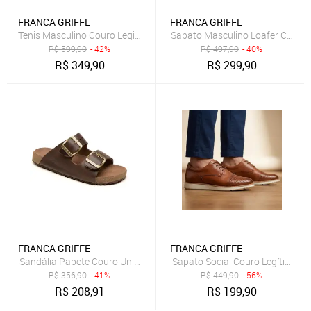
FRANCA GRIFFE
FRANCA GRIFFE
Tenis Masculino Couro Legitimo Casual Palmilha Macia
Sapato Masculino Loafer Couro L
R$
599,90
- 42%
R$
497,90
- 40%
R$
349,90
R$
299,90
FRANCA GRIFFE
FRANCA GRIFFE
Sandália Papete Couro Unissex Ajuste Fivelas Forro Couro Solad
Sapato Social Couro Legítimo F
R$
356,90
- 41%
R$
449,90
- 56%
R$
208,91
R$
199,90