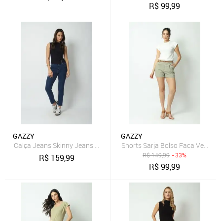
R$
99,99
GAZZY
GAZZY
Calça Jeans Skinny Jeans Médio 38 Gazzy
Shorts Sarja Bolso Faca Verde 4
R$
149,99
- 33%
R$
159,99
R$
99,99