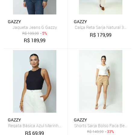
GAZZY
GAZZY
Jaqueta Jeans G Gazzy
Calça Reta Sarja Natural 38 Gaz
R$
199,99
- 5%
R$
179,99
R$
189,99
GAZZY
GAZZY
Regata Básica Azul Marinho M Gazzy
Shorts Sarja Bolso Faca Bege 4
R$
149,99
- 33%
R$
69,99