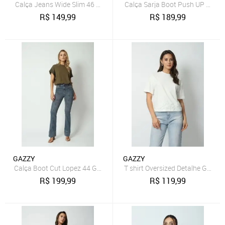
Calça Jeans Wide Slim 46 Gazzy
Calça Sarja Boot Push UP Off W
R$
149,99
R$
189,99
GAZZY
GAZZY
Calça Boot Cut Lopez 44 Gazzy
T shirt Oversized Detalhe Guipir
R$
199,99
R$
119,99