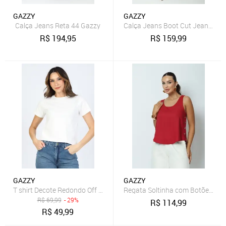
GAZZY
GAZZY
Calça Jeans Reta 44 Gazzy
Calça Jeans Boot Cut Jeans Méd
R$
194,95
R$
159,99
GAZZY
GAZZY
T shirt Decote Redondo Off White GG Gazzy
Regata Soltinha com Botões Ve
R$
69,99
- 29%
R$
114,99
R$
49,99