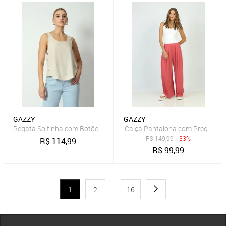
GAZZY
GAZZY
Regata Soltinha com Botões Natural M Gazzy
Calça Pantalona com Pregas Ro
R$
149,99
- 33%
R$
114,99
R$
99,99
1
2
...
16