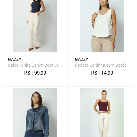
GAZZY
GAZZY
Calça White Denim Boot Cut 46 Gazzy
Regata Soltinha com Botões Off
R$
199,99
R$
114,99