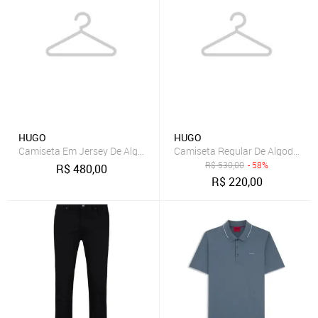
HUGO
HUGO
Camiseta Em Jersey De Algodão Com Emblema De Logo
Camiseta Regular De Algodão Co
R$
530,00
- 58%
R$
480,00
R$
220,00