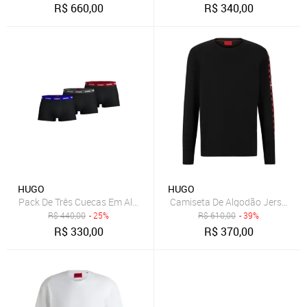
R$
660,00
R$
340,00
HUGO
HUGO
Pack De Três Cuecas Em Algodão Elástico Com Logo
Camiseta De Algodão Jersey Co
R$
440,00
- 25%
R$
610,00
- 39%
R$
330,00
R$
370,00