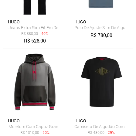
HUGO
HUGO
Jeans Extra Slim Fit Em Denim Stretch Confortável
Polo De Ajuste Slim De Algodão
R$
880,00
- 40%
R$
780,00
R$
528,00
HUGO
HUGO
Moletom Com Capuz Grande Hugo X Rb Com Motivo De Touro Cinza
Camiseta De Algodão Com Logo
R$
1310,00
- 50%
R$
480,00
- 29%