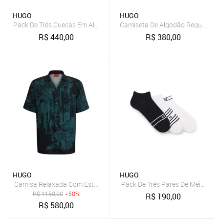
HUGO
HUGO
Pack De Três Cuecas Em Algodão Elástico Com Logo No Cós
Camiseta De Algodão Regular Fi
R$
440,00
R$
380,00
HUGO
HUGO
Camisa Relaxada Com Estampa Sazonal Preto - G - L
Pack De Três Pares De Meias Es
R$
1150,00
- 50%
R$
190,00
R$
580,00