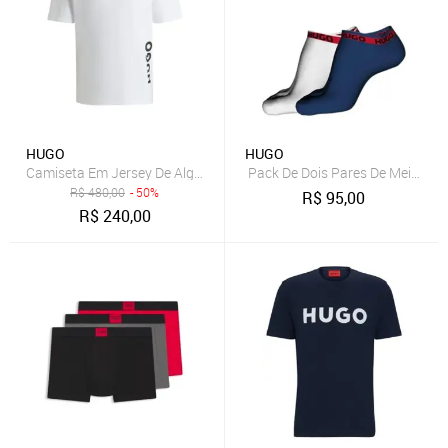
HUGO
HUGO
Camiseta Em Jersey De Algodão Com Proteção Uv Spf 50+
Pack De Dois Pares De Meias C
R$
480,00
- 50%
R$
95,00
R$
240,00