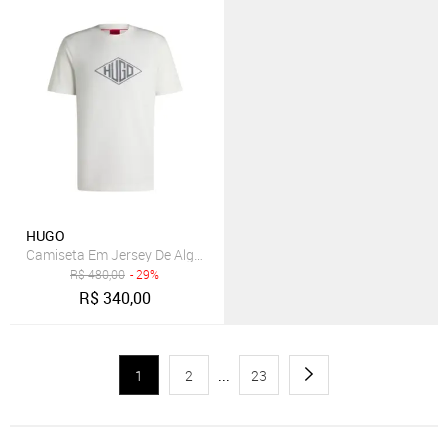
HUGO
Camiseta Em Jersey De Algodão Com Logo Geométrico Bordado
R$
480,00
- 29%
R$
340,00
1
2
...
23