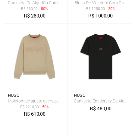
Camiseta De Algodão Com Logo Sobreposto Azul - P-S
Blusa De Moletom Com Capuz Em
R$
560,00
- 50%
R$
1250,00
- 20%
R$
280,00
R$
1000,00
HUGO
HUGO
Moletom de ajuste oversize em algodão com logo
Camiseta Em Jersey De Algodão
R$
1210,00
- 50%
R$
480,00
R$
610,00