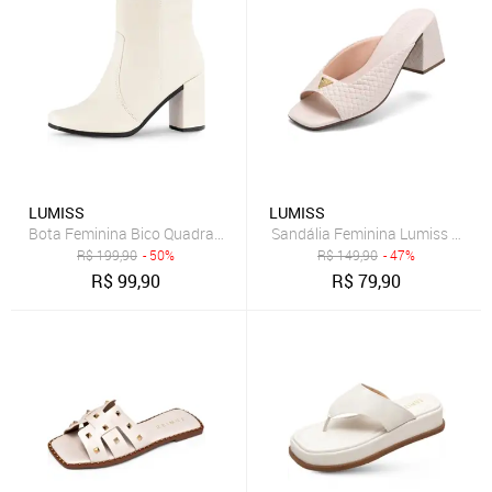
LUMISS
LUMISS
Bota Feminina Bico Quadrado Lumiss Salto Alto Grosso Coturno Can
Sandália Feminina Lumiss Taman
R$
199,90
- 50%
R$
149,90
- 47%
R$
99,90
R$
79,90