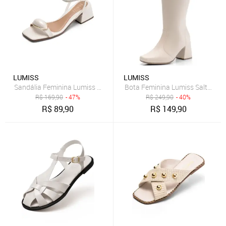
LUMISS
LUMISS
Sandália Feminina Lumiss Salto Baixo Confortável Enfeite Metalizad
Bota Feminina Lumiss Salto Alt
R$
169,90
- 47%
R$
249,90
- 40%
R$
89,90
R$
149,90