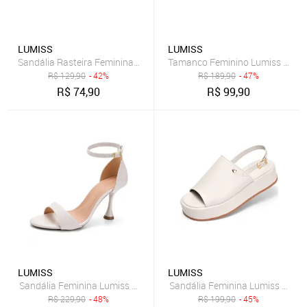
LUMISS
LUMISS
Sandália Rasteira Feminina Lumiss Spike Tacha Pirâmide Bico Quadr
Tamanco Feminino Lumiss Flatfo
R$
129,90
- 42%
R$
189,90
- 47%
R$
74,90
R$
99,90
LUMISS
LUMISS
Sandália Feminina Lumiss Salto Alto Fino Bico Redondo Elegante Con
Sandália Feminina Lumiss Flatfo
R$
229,90
- 48%
R$
199,90
- 45%