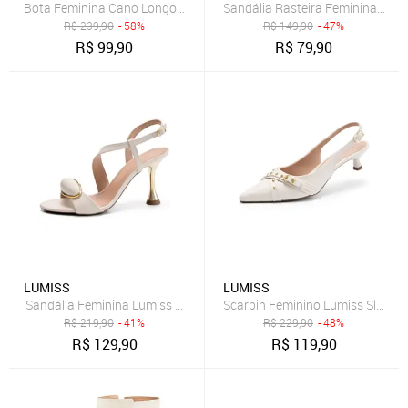
Bota Feminina Cano Longo Stretch Lumiss Salto Alto Grosso Montari
Sandália Rasteira Feminina Lumi
R$
239,90
- 58%
R$
149,90
- 47%
R$
99,90
R$
79,90
LUMISS
LUMISS
Sandália Feminina Lumiss Salto Fino Alto Metalizado Enfeite Off Wh
Scarpin Feminino Lumiss Slingba
R$
219,90
- 41%
R$
229,90
- 48%
R$
129,90
R$
119,90