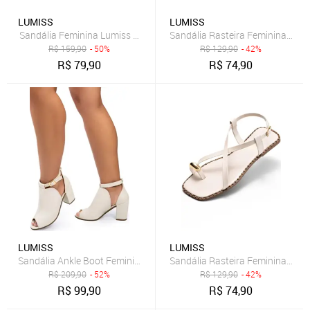
LUMISS
LUMISS
Sandália Feminina Lumiss Rasteira Fisherman Confortável Bico Red
Sandália Rasteira Feminina Lumi
R$
159,90
- 50%
R$
129,90
- 42%
R$
79,90
R$
74,90
LUMISS
LUMISS
Sandália Ankle Boot Feminina Lumiss Bota Salto Grosso Fechada Co
Sandália Rasteira Feminina Lumi
R$
209,90
- 52%
R$
129,90
- 42%
R$
99,90
R$
74,90