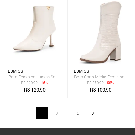
LUMISS
LUMISS
Bota Feminina Lumiss Salto Alto Fino Cano Curto Bico Fino Off Whit
Bota Cano Médio Feminina Lumiss
R$
239,90
- 46%
R$
259,90
- 58%
R$
129,90
R$
109,90
1
2
...
6