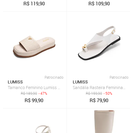
R$
119,90
R$
109,90
Patrocinado
Patrocinado
LUMISS
LUMISS
Tamanco Feminino Lumiss Sandália Flatform Confortável Juta Off W
Sandália Rasteira Feminina Lumi
R$
189,90
- 47%
R$
159,90
- 50%
R$
99,90
R$
79,90