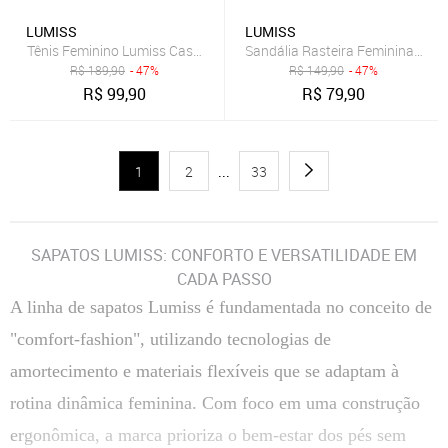
LUMISS
LUMISS
Tênis Feminino Lumiss Casual Confortável Flatform Camurça Onça
Sandália Rasteira Feminina Lumi
R$
189,90
- 47%
R$
149,90
- 47%
R$
99,90
R$
79,90
1
2
...
33
SAPATOS LUMISS: CONFORTO E VERSATILIDADE EM
CADA PASSO
A linha de sapatos Lumiss é fundamentada no conceito de
"comfort-fashion", utilizando tecnologias de
amortecimento e materiais flexíveis que se adaptam à
rotina dinâmica feminina. Com foco em uma construção
ergonômica, a marca prioriza o bem-estar dos pés sem