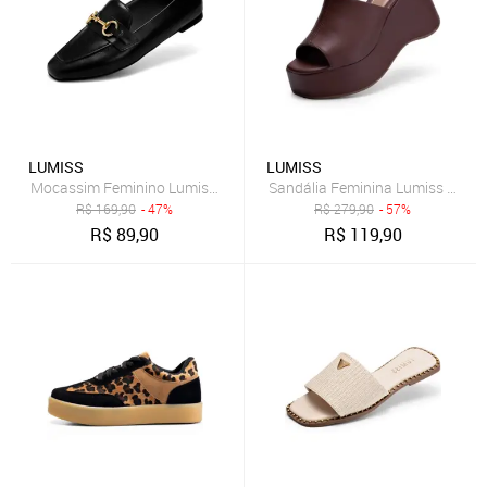
LUMISS
LUMISS
Mocassim Feminino Lumiss Clássico Casual Bico Quadrado Bridão B
Sandália Feminina Lumiss Plat
R$
169,90
- 47%
R$
279,90
- 57%
R$
89,90
R$
119,90