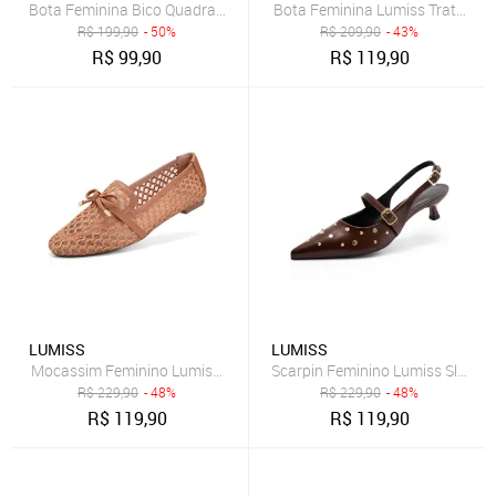
Bota Feminina Bico Quadrado Lumiss Salto Alto Grosso Coturno Can
Bota Feminina Lumiss Tratorada
R$
199,90
- 50%
R$
209,90
- 43%
R$
99,90
R$
119,90
LUMISS
LUMISS
Mocassim Feminino Lumiss Material Natural Tela Bico Quadrado Co
Scarpin Feminino Lumiss Slingba
R$
229,90
- 48%
R$
229,90
- 48%
R$
119,90
R$
119,90