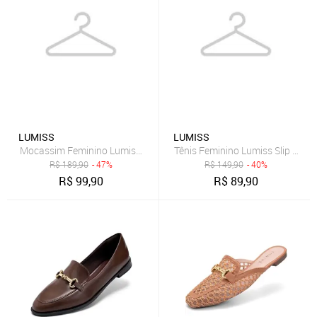
LUMISS
LUMISS
Mocassim Feminino Lumiss Tratorado Confortável Casual Enfeite 
Tênis Feminino Lumiss Slip On Con
R$
189,90
- 47%
R$
149,90
- 40%
R$
99,90
R$
89,90