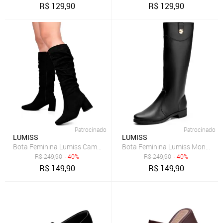
R$
129,90
R$
129,90
Patrocinado
Patrocinado
LUMISS
LUMISS
Bota Feminina Lumiss Camurça Suede Cano Longo Enrugada Slouchy
Bota Feminina Lumiss Montaria S
R$
249,90
- 40%
R$
249,90
- 40%
R$
149,90
R$
149,90