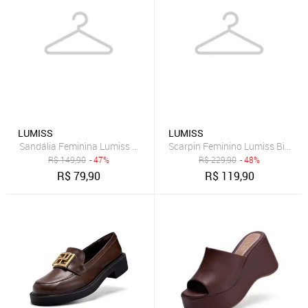
LUMISS
LUMISS
Sandália Feminina Lumiss Confortável Salto Baixo Bloco Strass Bri
Scarpin Feminino Lumiss Bico Fin
R$
149,90
- 47%
R$
229,90
- 48%
R$
79,90
R$
119,90