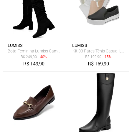
LUMISS
LUMISS
Bota Feminina Lumiss Camurça Suede Cano Longo Enrugada Slouchy
Kit 03 Pares Tênis Casual Lumis
R$
249,90
- 40%
R$
199,90
- 15%
R$
149,90
R$
169,90