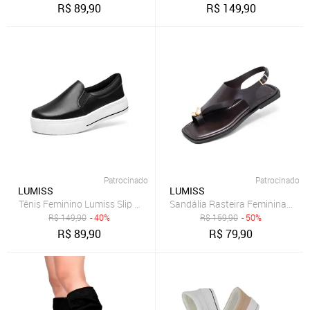
R$
89,90
R$
149,90
Patrocinado
Patrocinado
LUMISS
LUMISS
Tênis Feminino Lumiss Slip On Confortável Calce Fácil Sintético Pret
Sandália Rasteira Feminina Lumi
R$
149,90
- 40%
R$
159,90
- 50%
R$
89,90
R$
79,90