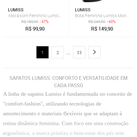
LUMISS
LUMISS
Mocassim Feminino Lumiss Baixo Bico Redondo Enfeite Metalizado
Bota Feminina Lumiss Montaria S
R$
189,90
- 47%
R$
249,90
- 40%
R$
99,90
R$
149,90
1
2
...
33
SAPATOS LUMISS: CONFORTO E VERSATILIDADE EM
CADA PASSO
A linha de sapatos Lumiss é fundamentada no conceito de
"comfort-fashion", utilizando tecnologias de
amortecimento e materiais flexíveis que se adaptam à
rotina dinâmica feminina. Com foco em uma construção
ergonômica, a marca prioriza o bem-estar dos pés sem