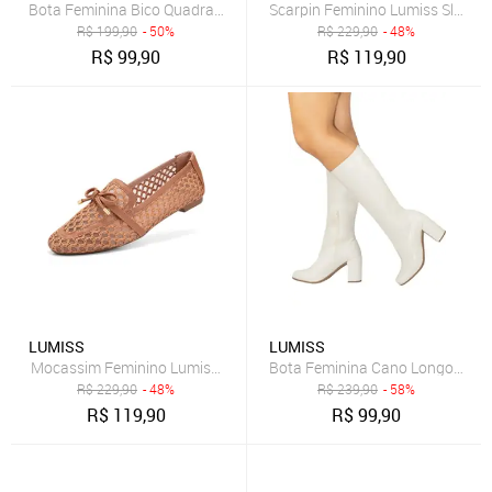
Bota Feminina Bico Quadrado Lumiss Salto Alto Grosso Coturno Can
Scarpin Feminino Lumiss Slingba
R$
199,90
- 50%
R$
229,90
- 48%
R$
99,90
R$
119,90
LUMISS
LUMISS
Mocassim Feminino Lumiss Material Natural Tela Bico Quadrado Co
Bota Feminina Cano Longo Stretc
R$
229,90
- 48%
R$
239,90
- 58%
R$
119,90
R$
99,90