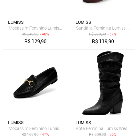
LUMISS
LUMISS
Mocassim Feminino Lumiss Bico Redondo Confortável Enfeite Met
Sandália Feminina Lumiss Plat
R$
249,90
- 48%
R$
279,90
- 57%
R$
129,90
R$
119,90
LUMISS
LUMISS
Mocassim Feminino Lumiss Clássico Casual Bico Quadrado Bridão B
Bota Feminina Lumiss Western T
R$
169,90
- 47%
R$
299,90
- 50%