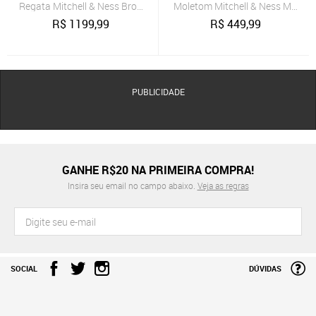
Regata Mitchell & Ness Brown Sugar Bacon Swingman Jersey Mia
Moletom Mitchell & Ness Mascul
R$
1199,99
R$
449,99
PUBLICIDADE
GANHE R$20 NA PRIMEIRA COMPRA!
Insira seu email no campo abaixo.
Veja as regras
SOCIAL
DÚVIDAS