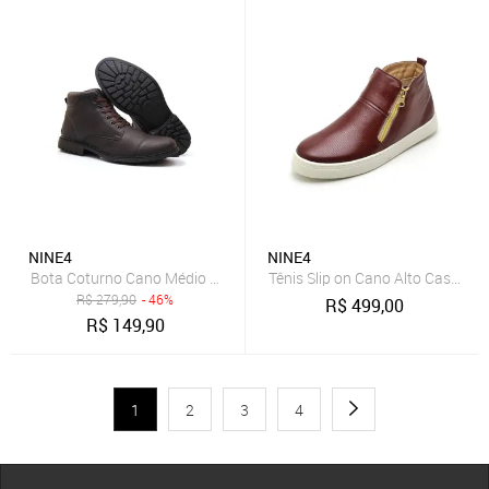
NINE4
NINE4
Bota Coturno Cano Médio Nine4 Casual Macio Estilosa - Café
R$
279,90
- 46%
R$
499,00
R$
149,90
1
2
3
4