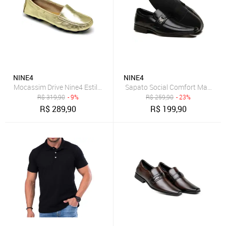
NINE4
NINE4
Mocassim Drive Nine4 Estilo Casual Em Couro Estilo Calçar Ouro
Sapato Social Comfort Macio De
R$
319,90
- 9%
R$
259,90
- 23%
R$
289,90
R$
199,90