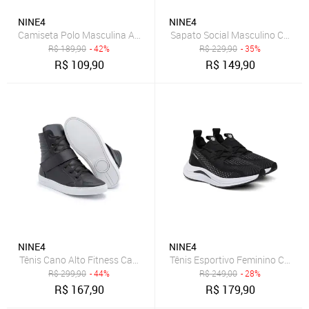
NINE4
NINE4
Camiseta Polo Masculina Algodão Básica Lisa Premium Preta
Sapato Social Masculino Calce F
R$
189,90
- 42%
R$
229,90
- 35%
R$
109,90
R$
149,90
NINE4
NINE4
Tênis Cano Alto Fitness Casual Nine4 Estiloso dia a dia Confortável -
Tênis Esportivo Feminino Casual
R$
299,90
- 44%
R$
249,00
- 28%
R$
167,90
R$
179,90