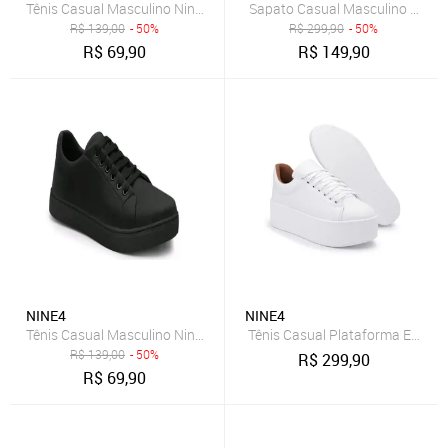
Tênis Casual Masculino Nine4 Em Lona Macia Confort - Café
Sapato Casual Masculino Calce 
R$
139,00
- 50%
R$
299,90
- 50%
R$
69,90
R$
149,90
NINE4
NINE4
Tênis Casual Masculino Nine4 Em Lona Macia Confort - Preto
Tênis Casual Plataforma Estilos
R$
139,00
- 50%
R$
299,90
R$
69,90