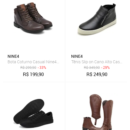
NINE4
NINE4
Bota Coturno Casual Nine4 em Couro Macio Soft Premium Café
Tênis Slip on Cano Alto Casual 
R$
299,90
- 33%
R$
349,90
- 29%
R$
199,90
R$
249,90