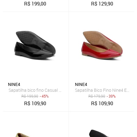
R$
199,00
R$
129,90
NINE4
NINE4
Sapatilha bico fino Casual Comfort Dia a Dia Preta
Sapatilha Bico Fino Nine4 Estilo
R$
199,90
- 45%
R$
179,90
- 39%
R$
109,90
R$
109,90