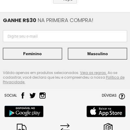
GANHE R$30
NA PRIMEIRA COMPRA!
Feminino
Masculino
Válido apenas em produtos selecionados.
Veja as regras.
Ao se
cadastrar, você declara que leu e compreendeu a nossa
Política de
Privacidade.
SOCIAL
DÚVIDAS