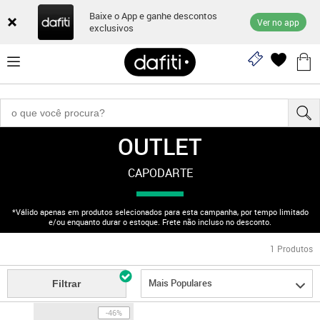
Baixe o App e ganhe descontos
Ver no app
exclusivos
OUTLET
"170003040"
CAPODARTE
*Válido apenas em produtos selecionados para esta campanha, por tempo limitado
e/ou enquanto durar o estoque. Frete não incluso no desconto.
1
Produtos
Mais Populares
Filtrar
-46%