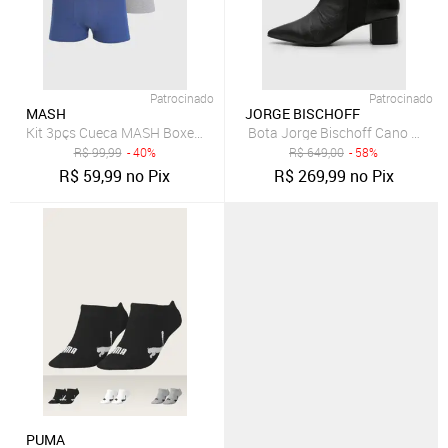
Patrocinado
Patrocinado
MASH
JORGE BISCHOFF
Kit 3pçs Cueca MASH Boxer Logo Cinza
Bota Jorge Bischoff Cano Baixo
R$
99,99
- 40%
R$
649,00
- 58%
R$
59,99
no Pix
R$
269,99
no Pix
PUMA