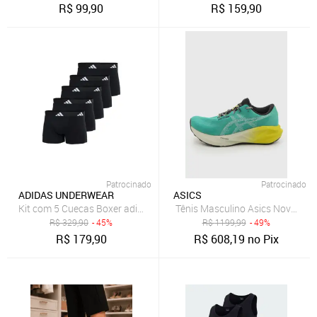
R$
99,90
R$
159,90
Patrocinado
Patrocinado
ADIDAS UNDERWEAR
ASICS
Kit com 5 Cuecas Boxer adidas Underwear Preto
Tênis Masculino Asics Novablast
R$
329,90
- 45%
R$
1199,99
- 49%
R$
179,90
R$
608,19
no Pix