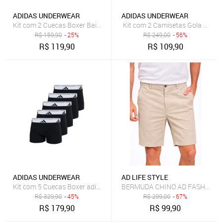
ADIDAS UNDERWEAR
ADIDAS UNDERWEAR
Kit com 2 Cuecas Boxer Baixa adidas Underwear Multicolorido
Kit com 2 Camisetas Gola Care
R$
159,90
- 25%
R$
249,00
- 56%
R$
119,90
R$
109,90
ADIDAS UNDERWEAR
AD LIFE STYLE
Kit com 5 Cuecas Boxer adidas Underwear Preto
BERMUDA CHINO AD FASHION 
R$
329,90
- 45%
R$
299,00
- 67%
R$
179,90
R$
99,90