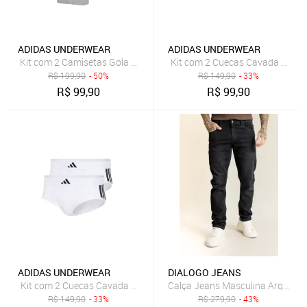
ADIDAS UNDERWEAR
ADIDAS UNDERWEAR
Kit com 2 Camisetas Gola Careca adidas Underwear Multicolorido
Kit com 2 Cuecas Cavada Baixa 
R$
199,90
- 50%
R$
149,90
- 33%
R$
99,90
R$
99,90
ADIDAS UNDERWEAR
DIALOGO JEANS
Kit com 2 Cuecas Cavada Baixa adidas Underwear Branco
R$
149,90
- 33%
R$
279,90
- 43%