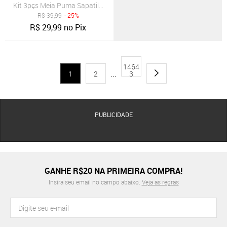
Kit 3pçs Meia Puma Sapatilha Esportiva Preta
R$
39,99
- 25%
R$
29,99
no Pix
1464
1
2
...
3
PUBLICIDADE
GANHE R$20 NA PRIMEIRA COMPRA!
Insira seu email no campo abaixo.
Veja as regras