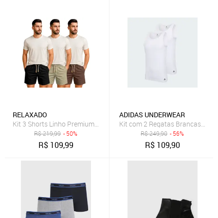
RELAXADO
ADIDAS UNDERWEAR
Kit 3 Shorts Linho Premium Relaxado Bermuda Masculina
Kit com 2 Regatas Brancas adid
R$
219,99
- 50%
R$
249,90
- 56%
R$
109,99
R$
109,90