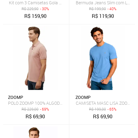
Kit com 3 Camisetas Gola Careca adidas Underwear Preto
Bermuda Jeans Slim com Lavage
R$
229,90
- 30%
R$
199,90
- 40%
R$
159,90
R$
119,90
ZOOMP
ZOOMP
POLO ZOOMP 100% ALGODÃO
CAMISETA MASC LISA ZOOMP
R$
229,00
- 69%
R$
199,00
- 65%
R$
69,90
R$
69,90