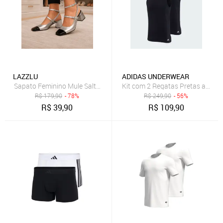
LAZZLU
ADIDAS UNDERWEAR
Sapato Feminino Mule Salto Bloco Grosso Bico Quadrado Prata
Kit com 2 Regatas Pretas adida
R$
179,90
- 78%
R$
249,90
- 56%
R$
39,90
R$
109,90