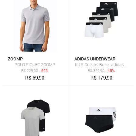
ZOOMP
ADIDAS UNDERWEAR
POLO PIQUET ZOOMP
Kit 5 Cuecas Boxer adidas Under
R$
229,00
- 69%
R$
329,90
- 45%
R$
69,90
R$
179,90