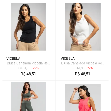
VICBELA
VICBELA
Blusa Canelada Vicbela Regata Gola Redonda Preto
Blusa Canelada Vicbela Regata
R$
61,90
- 22%
R$
61,90
- 22%
R$
48,51
R$
48,51