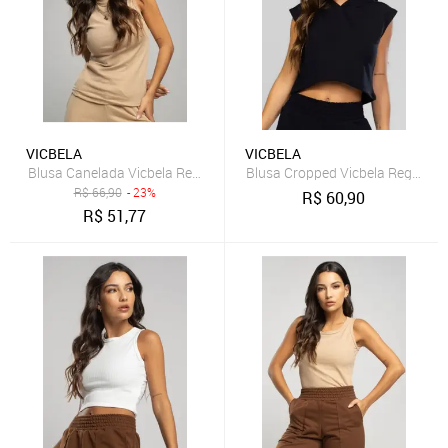
VICBELA
VICBELA
Blusa Canelada Vicbela Regata Gola Alta Bege
Blusa Cropped Vicbela Regata C
R$
66,90
- 23%
R$
60,90
R$
51,77