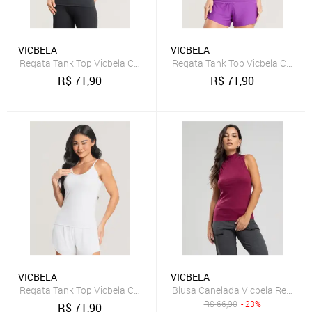
VICBELA
VICBELA
Regata Tank Top Vicbela Camiseta Fitness Alça Fina Academia Corrid
Regata Tank Top Vicbela Camiset
R$
71,90
R$
71,90
VICBELA
VICBELA
Regata Tank Top Vicbela Camiseta Fitness Alça Fina Academia Corri
Blusa Canelada Vicbela Regata 
R$
66,90
- 23%
R$
71,90