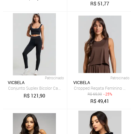
R$
51,77
Patrocinado
Patrocinado
VICBELA
VICBELA
Conjunto Suplex Bicolor Calça + Top Regata Preta
Cropped Regata Feminino Fitnes
R$
65,90
- 25%
R$
121,90
R$
49,41