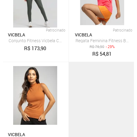
Patrocinado
Patrocinado
VICBELA
VICBELA
Conjunto Fitness Vicbela Calça Legging + Top Nadador Suplex Mod
Regata Feminina Fitness Beach T
R$
76,90
- 29%
R$
173,90
R$
54,81
VICBELA