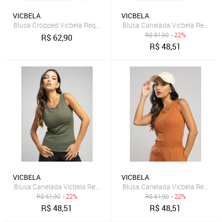
VICBELA
VICBELA
Blusa Cropped Vicbela Regata Ribana Canelada Gola Redonda Bra
Blusa Canelada Vicbela Regata
R$
61,90
- 22%
R$
62,90
R$
48,51
VICBELA
VICBELA
Blusa Canelada Vicbela Regata Gola Redonda Verde
Blusa Canelada Vicbela Regata
R$
61,90
- 22%
R$
61,90
- 22%
R$
48,51
R$
48,51