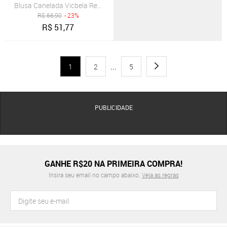
Blusa Canelada Vicbela Regata Gola Alta Caramelo
R$
66,90
- 23%
R$
51,77
1
2
...
5
PUBLICIDADE
GANHE R$20 NA PRIMEIRA COMPRA!
Insira seu email no campo abaixo.
Veja as regras