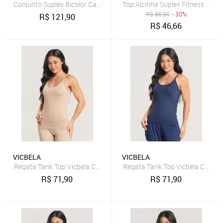
Conjunto Suplex Bicolor Calça + Top Regata Marrom
Top Alcinha Suplex Fitness Vic
R$
66,90
- 30%
R$
121,90
R$
46,66
VICBELA
VICBELA
Regata Tank Top Vicbela Camiseta Fitness Alça Fina Academia Corri
Regata Tank Top Vicbela Camiset
R$
71,90
R$
71,90