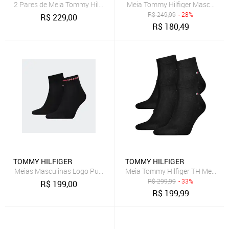
2 Pares de Meia Tommy Hilfiger Dot Azul Marinho
Meia Tommy Hilfiger Masculina Q
R$
249,99
- 28%
R$
229,00
R$
180,49
TOMMY HILFIGER
TOMMY HILFIGER
Meias Masculinas Logo Punho 2 Pares
Meia Tommy Hilfiger TH Men Quar
R$
299,99
- 33%
R$
199,00
R$
199,99