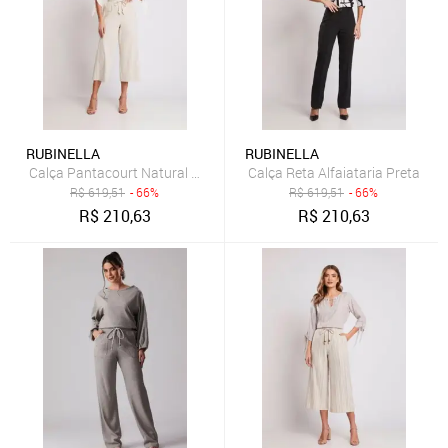
RUBINELLA
RUBINELLA
Calça Pantacourt Natural Crú
Calça Reta Alfaiataria Preta
R$
619,51
- 66%
R$
619,51
- 66%
R$
210,63
R$
210,63