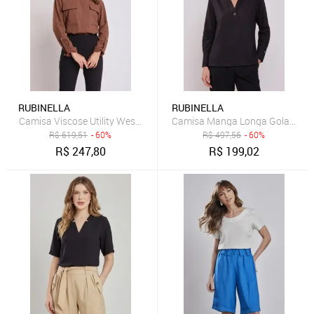
RUBINELLA
RUBINELLA
Camisa Viscose Utility Western Marrom
Camisa Manga Longa Gola V Pre
R$
619,51
- 60%
R$
497,56
- 60%
R$
247,80
R$
199,02