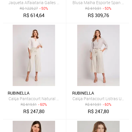
Jaqueta Alfaiataria Galles Taylor Unica
Blusa Malha Esporte Span Bari P
R$
1229,27
- 50%
R$
619,51
- 50%
R$
614,64
R$
309,76
RUBINELLA
RUBINELLA
Calça Pantacourt Natural Crú
Calça Pantacourt Listras Unica
R$
619,51
- 60%
R$
619,51
- 60%
R$
247,80
R$
247,80