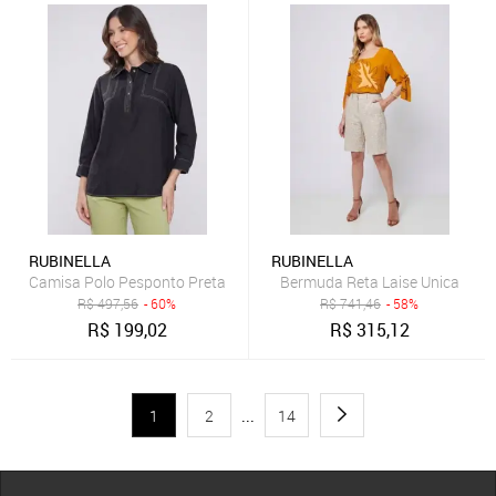
RUBINELLA
RUBINELLA
Camisa Polo Pesponto Preta
Bermuda Reta Laise Unica
R$
497,56
- 60%
R$
741,46
- 58%
R$
199,02
R$
315,12
1
2
...
14