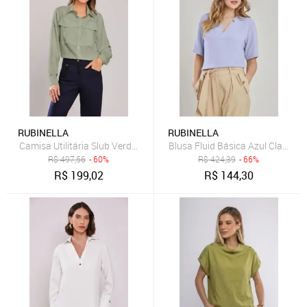
RUBINELLA
RUBINELLA
Camisa Utilitária Slub Verde Claro
Blusa Fluid Básica Azul Claro
R$
497,56
- 60%
R$
424,39
- 66%
R$
199,02
R$
144,30