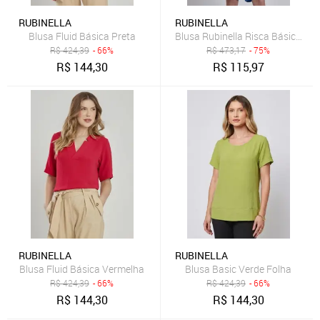
RUBINELLA
RUBINELLA
Blusa Fluid Básica Preta
Blusa Rubinella Risca Básica Uni
R$
424,39
- 66%
R$
473,17
- 75%
R$
144,30
R$
115,97
RUBINELLA
RUBINELLA
Blusa Fluid Básica Vermelha
Blusa Basic Verde Folha
R$
424,39
- 66%
R$
424,39
- 66%
R$
144,30
R$
144,30