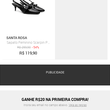
SANTA ROSA
Sapato Feminino Scarpin Preto Verniz Salto Fino Baixo Fivela
R$
259,90
- 54%
R$
119,90
PUBLICIDADE
GANHE R$20 NA PRIMEIRA COMPRA!
Insira seu email no campo abaixo.
Veja as regras