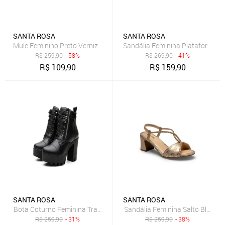
SANTA ROSA
SANTA ROSA
Mule Feminino Preto Verniz Salto Fino Baixo
Sandália Feminina Plataforma 
R$
259,90
- 58%
R$
269,90
- 41%
R$
109,90
R$
159,90
SANTA ROSA
SANTA ROSA
Bota Coturno Feminina Tratorada Salto Conforto Estilo Detalhe Zípe
Sandália Feminina Salto Bloco 
R$
259,90
- 31%
R$
259,90
- 38%