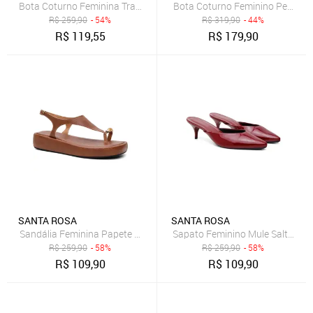
Bota Coturno Feminina Tratorada Chelsea
Bota Coturno Feminino Pedraria 
R$
259,90
- 54%
R$
319,90
- 44%
R$
119,55
R$
179,90
SANTA ROSA
SANTA ROSA
Sandália Feminina Papete Flatform de Dedo Marrom Santa Rosa
Sapato Feminino Mule Salto Bai
R$
259,90
- 58%
R$
259,90
- 58%
R$
109,90
R$
109,90