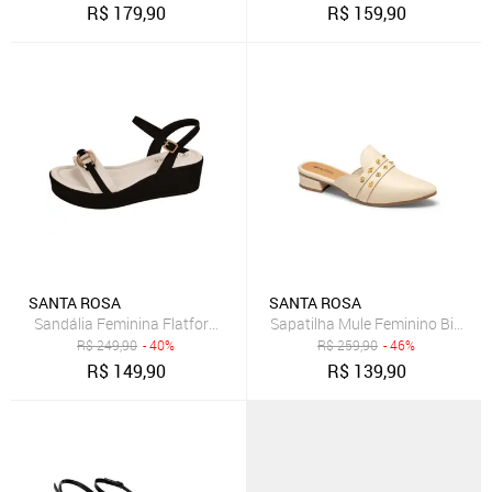
R$
179,90
R$
159,90
SANTA ROSA
SANTA ROSA
Sandália Feminina Flatform Preta Fivela Anabela Fivela Santa Rosa
Sapatilha Mule Feminino Bico Fi
R$
249,90
- 40%
R$
259,90
- 46%
R$
149,90
R$
139,90