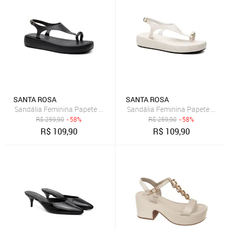
SANTA ROSA
SANTA ROSA
Sandália Feminina Papete Flatform Preta Anel Santa Rosa
Sandália Feminina Papete de De
R$
259,90
- 58%
R$
259,90
- 58%
R$
109,90
R$
109,90