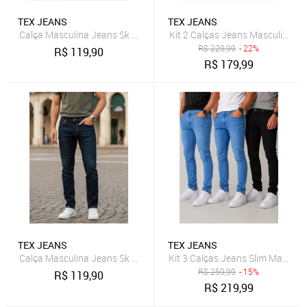
TEX JEANS
TEX JEANS
Calça Masculina Jeans Sk Jeans Confortável e Casual Escura
Kit 2 Calças Jeans Masculinas P
R$
229,99
- 22%
R$
119,90
R$
179,99
TEX JEANS
TEX JEANS
Calça Masculina Jeans Sk Jeans Confortável e Casual Escura
Kit 3 Calças Jeans Slim Mascul
R$
259,99
- 15%
R$
119,90
R$
219,99