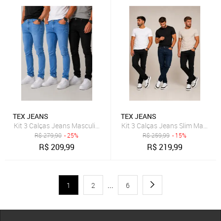
TEX JEANS
TEX JEANS
Kit 3 Calças Jeans Masculinas TEX JEANS Conforto Premium Delav
Kit 3 Calças Jeans Slim Mascul
R$
279,90
- 25%
R$
259,99
- 15%
R$
209,99
R$
219,99
1
2
...
6