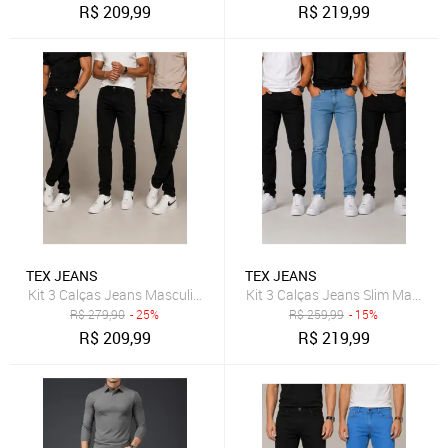
R$
209,99
R$
219,99
TEX JEANS
TEX JEANS
Kit 3 Calças Jeans Masculinas TEX JEANS Casual Básico Preta
Kit 3 Calças Jeans Slim Mascul
R$
279,90
- 25%
R$
259,99
- 15%
R$
209,99
R$
219,99