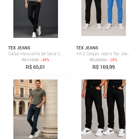
TEX JEANS
TEX JEANS
Calça Masculina de Sarja Sk Jeans com Confortável em Algodão Pre
Kit 2 Calças Jeans Tex Jeans M
R$
119,90
- 46%
R$
229,90
- 26%
R$
65,01
R$
169,99