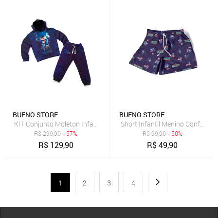
BUENO STORE
BUENO STORE
KIT Conjunto Moleton Infantil Blusa Canguru e Calça Escolar Fanta
Short Infantil Menino Conforto
R$
299,90
- 57%
R$
99,90
- 50%
R$
129,90
R$
49,90
1
2
3
4