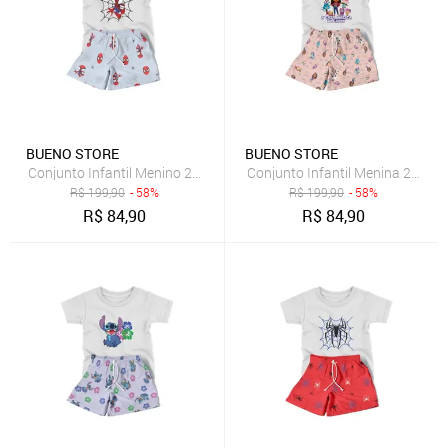
BUENO STORE
BUENO STORE
Conjunto Infantil Menino 2pçs Camiseta Manga Curta e Shorts Pe
Conjunto Infantil Menina 2pçs
R$
199,90
- 58%
R$
199,90
- 58%
R$
84,90
R$
84,90