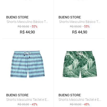
BUENO STORE
BUENO STORE
Shorts Masculino Básico Tactel e Elastano Leve c/ Elástico e Cord
Shorts Masculino Básico Tactel 
R$
99,90
- 55%
R$
99,90
- 55%
R$
44,90
R$
44,90
BUENO STORE
BUENO STORE
Shorts Masculino Tactel e Elastano Estampado Leve c/ Elástico e Co
Shorts Masculino Tactel e Elast
R$
99,90
- 45%
R$
99,90
- 45%