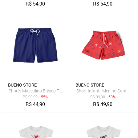
R$
54,90
R$
54,90
BUENO STORE
BUENO STORE
Shorts Masculino Básico Tactel e Elastano Leve c/ Elástico e Cordã
Short Infantil Menino Confort
R$
99,90
- 55%
R$
99,90
- 50%
R$
44,90
R$
49,90