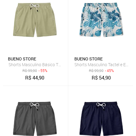
BUENO STORE
BUENO STORE
Shorts Masculino Básico Tactel e Elastano Leve c/ Elástico e Cordã
Shorts Masculino Tactel e Elast
R$
99,90
- 55%
R$
99,90
- 45%
R$
44,90
R$
54,90