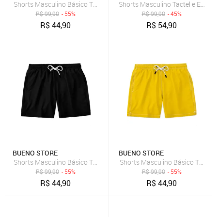
Shorts Masculino Básico Tactel e Elastano Leve c/ Elástico e Cordã
Shorts Masculino Tactel e Elast
R$
99,90
- 55%
R$
99,90
- 45%
R$
44,90
R$
54,90
BUENO STORE
BUENO STORE
Shorts Masculino Básico Tactel e Elastano Leve c/ Elástico e Cordã
Shorts Masculino Básico Tactel 
R$
99,90
- 55%
R$
99,90
- 55%
R$
44,90
R$
44,90