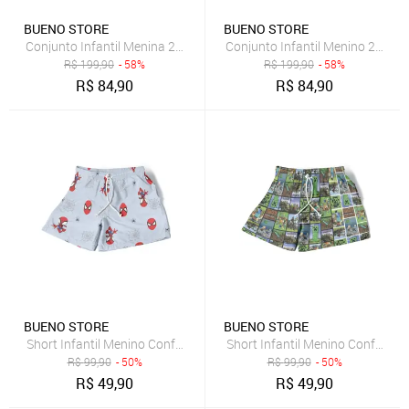
BUENO STORE
BUENO STORE
Conjunto Infantil Menina 2pçs Camiseta Manga Curta e Shorts Pers
Conjunto Infantil Menino 2pçs 
R$
199,90
- 58%
R$
199,90
- 58%
R$
84,90
R$
84,90
BUENO STORE
BUENO STORE
Short Infantil Menino Conforto Estampado Verão Moda Personage
Short Infantil Menino Confort
R$
99,90
- 50%
R$
99,90
- 50%
R$
49,90
R$
49,90