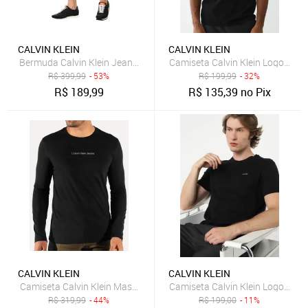
CALVIN KLEIN
CALVIN KLEIN
Bermuda Calvin Klein Jeans Moletom Lateral Logo Preta
Camiseta Calvin Klein Logo Pret
R$
399,99
- 53%
R$
199,99
- 32%
R$
189,99
R$
135,39
no Pix
CALVIN KLEIN
CALVIN KLEIN
Camiseta Calvin Klein Masculina Manga Longa Institutional Grey Lo
Camiseta Calvin Klein Logo Pret
R$
319,99
- 44%
R$
199,00
- 11%