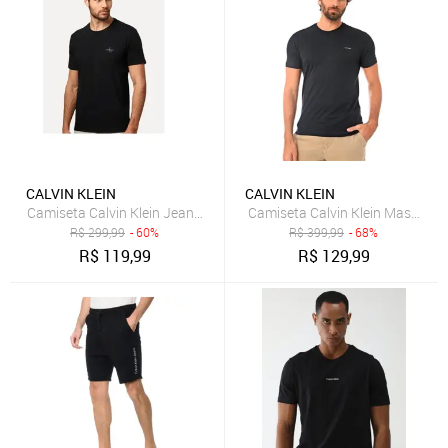
CALVIN KLEIN
CALVIN KLEIN
Camiseta Calvin Klein Jeans Masculina New Mono Logo Re Issue Pr
Camiseta Calvin Klein Masculina
R$
299,99
- 60%
R$
399,99
- 68%
R$
119,99
R$
129,99