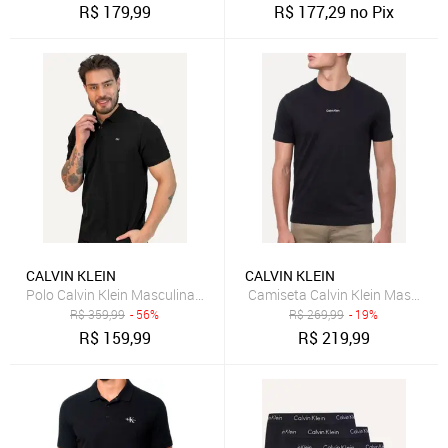
R$
179,99
R$
177,29
no Pix
CALVIN KLEIN
CALVIN KLEIN
Polo Calvin Klein Masculina Piquet Regular CKJ Bordado Preta
Camiseta Calvin Klein Masculina
R$
359,99
- 56%
R$
269,99
- 19%
R$
159,99
R$
219,99