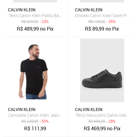
CALVIN KLEIN
CALVIN KLEIN
Tênis Calvin Klein Palito Basic Preto
Chinelo Calvin Klein Swim Preto
R$
639,99
- 23%
R$
139,00
- 35%
R$
489,99
no Pix
R$
89,99
no Pix
CALVIN KLEIN
CALVIN KLEIN
Camiseta Calvin Klein Jeans Masculina Light Omega Logo Preta
Tênis Masculino Calvin Klein Mat
R$
239,99
- 53%
R$
659,00
- 29%
R$
111,99
R$
469,99
no Pix