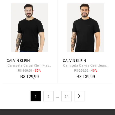
CALVIN KLEIN
CALVIN KLEIN
Camiseta Calvin Klein Masculina Barra Tag Preta
Camiseta Calvin Klein Jeans Mas
R$
199,99
- 35%
R$
259,99
- 46%
R$
129,99
R$
139,99
1
2
...
24