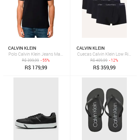
CALVIN KLEIN
CALVIN KLEIN
Polo Calvin Klein Jeans Masculina Piquet Regular Re Issue Preta
Cuecas Calvin Klein Low Rise Tr
R$
399,99
- 55%
R$
409,99
- 12%
R$
179,99
R$
359,99