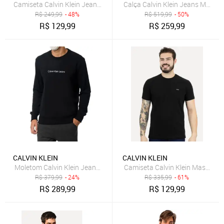
Camiseta Calvin Klein Jeans Masculina Institutional New Logo Preta
Calça Calvin Klein Jeans Mascu
R$
249,99
- 48%
R$
519,99
- 50%
R$
129,99
R$
259,99
CALVIN KLEIN
CALVIN KLEIN
Moletom Calvin Klein Jeans Masculino Crewneck Light Front Logo P
Camiseta Calvin Klein Masculina
R$
379,99
- 24%
R$
335,99
- 61%
R$
289,99
R$
129,99