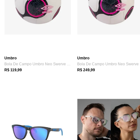
Umbro
Umbro
Bola De Campo Umbro Neo Swerve Team Fb Incolor
Bo
R$ 119,99
R$ 249,99