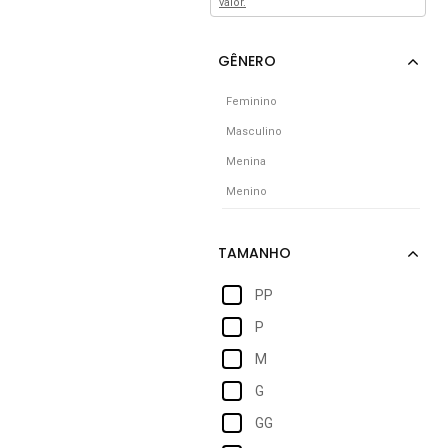
valor.
Feminino
Masculino
Menina
Menino
PP
P
M
G
GG