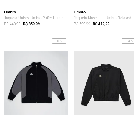
Umbro
Umbro
Jaqueta Unisex Umbro Puffer Ultraleve Incolor
Jaqueta Masculina Umb
R$ 449,99
R$ 599,99
R$ 359,99
R$ 479,99
-16%
-14%