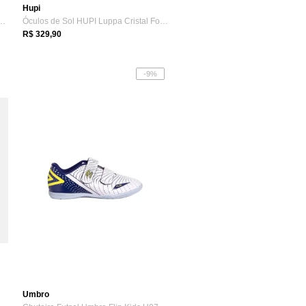
Hupi
ulina Umbro Harrington Incolor
Óculos de Sol HUPI Luppa Cristal Fosco L...
R$ 329,90
-9%
Umbro