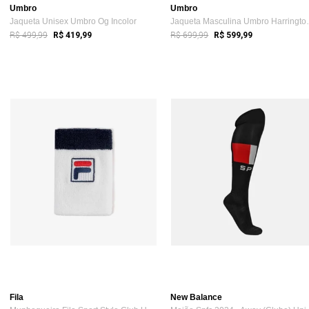
Umbro
Umbro
Jaqueta Unisex Umbro Og Incolor
Jaqueta Masc
R$ 499,99
R$ 699,99
R$ 419,99
R$ 599,99
Fila
New Balance