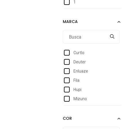
1
2
2gg
4
4G
5
Curtlo
6
Deuter
6-9M
Enluaze
8
Fila
10
Hupi
12
Mizuno
14
New Balance
16
Ntk
23
Oakley