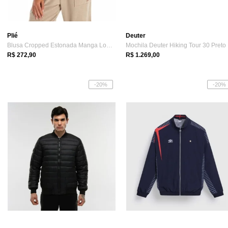
Plié
Deuter
Blusa Cropped Estonada Manga Longa Athle...
Mochila Deuter Hiking Tour 30 Preto
R$ 272,90
R$ 1.269,00
-20%
-20%