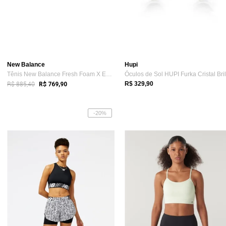
New Balance
Hupi
Tênis New Balance Fresh Foam X Evozv4 Of...
R$ 885,40
R$ 329,90
R$ 769,90
-20%