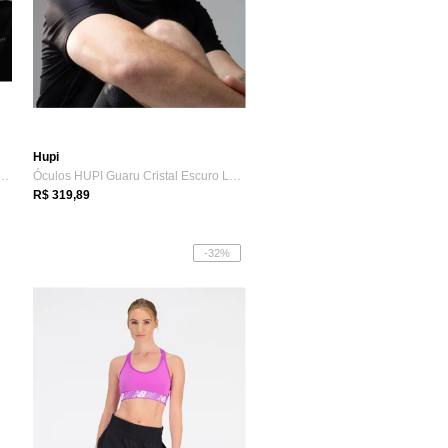
Hupi
PI Zeno Cristal Lente Rosa Espe...
Óculos HUPI Guaru Cristal Escuro Lente P...
R$ 319,89
-32%