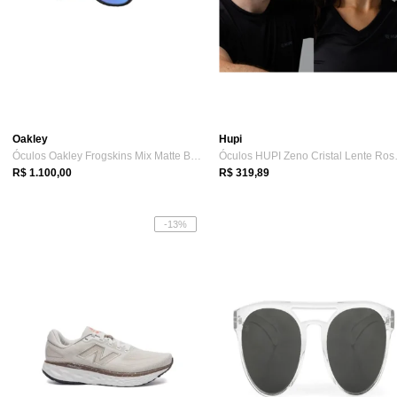
Oakley
Hupi
Óculos Oakley Frogskins Mix Matte Black ...
Óculos HU
R$ 1.100,00
R$ 319,89
-13%