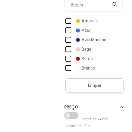
24
Olympikus
Pixolé
Amarelo
Plié
Azul
Sallada Mista
Azul Marinho
Skechers
Bege
Umbro
Bordô
Branco
Bronze
Café
Camuflado
Caramelo
Castanho
Cinza
abaixo de R$ 50