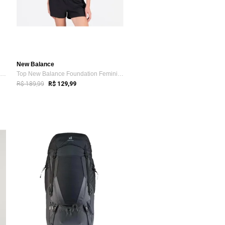
New Balance
Óculos de Sol HUPI Furka Cristal Brilho ...
Top New Balance Foundation Feminino
R$ 189,99
R$ 129,99