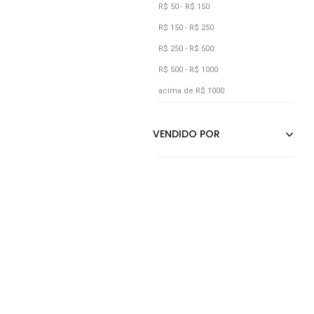
Cobra
R$ 50 - R$ 150
Cobre
R$ 150 - R$ 250
Coral
R$ 250 - R$ 500
R$ 500 - R$ 1000
Cáqui
acima de R$ 1000
Dourado
Estampado
Floral
Grafite