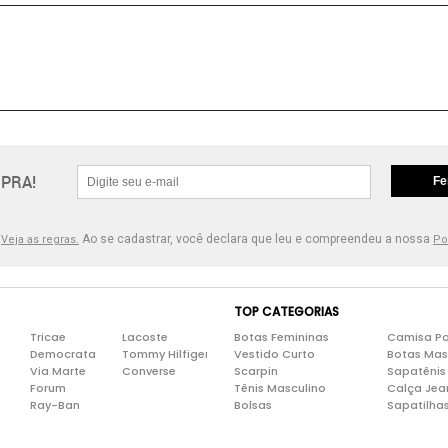
PRA!
Fe
.
Ao se cadastrar, você declara que leu e compreendeu a nossa
Veja as regras.
Po
TOP CATEGORIAS
Tricae
Lacoste
Botas Femininas
Camisa Po
Democrata
Tommy Hilfiger
Vestido Curto
Botas Mas
Via Marte
Converse
Scarpin
Sapatênis
Forum
Tênis Masculino
Calça Jea
Ray-Ban
Bolsas
Sapatilha