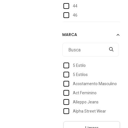
44
46
48
50
52
54
5 Estilo
5 Estilos
Acostamento Masculino
Act Feminino
Alleppo Jeans
Alpha Street Wear
Amazonia Vital