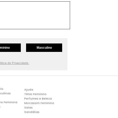
minino
Masculino
lítica de Privacidade.
lo
Ajuda
culinas
Tênis Feminino
Perfumes e Beleza
ns Feminina
Mocassim Feminino
s
Saias
Sandálias