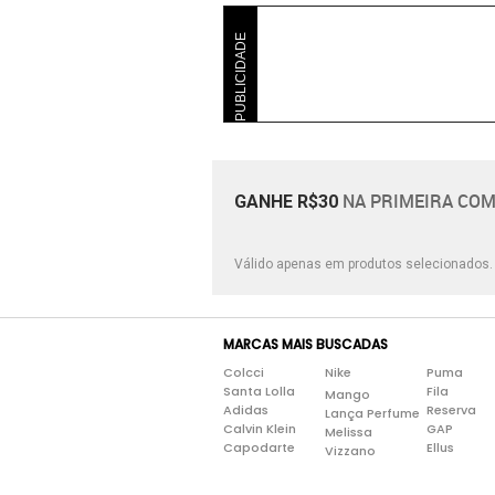
PUBLICIDADE
NA PRIMEIRA COM
GANHE R$30
Válido apenas em produtos selecionados
MARCAS MAIS BUSCADAS
Colcci
Nike
Puma
Santa Lolla
Fila
Mango
Adidas
Reserva
Lança Perfume
Calvin Klein
GAP
Melissa
Capodarte
Ellus
Vizzano