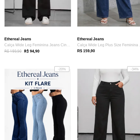
Ethereal Jeans
Ethereal Jeans
Calça Wide Leg Feminina Jeans Cintura Al...
Calça Wid
R$ 159,90
R$ 159,90
R$ 94,90
-20%
-34%