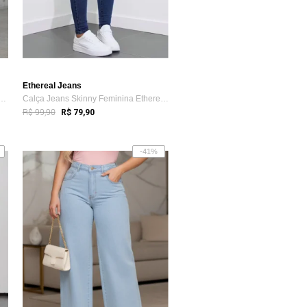
Ethereal Jeans
e Leg Plus Size Feminina Jeans ...
Calça Jeans Skinny Feminina Ethereal Est...
R$ 99,90
R$ 79,90
-41%