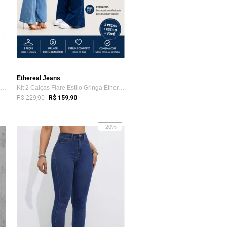
Ethereal Jeans
Kit 2 Calças Flare Estilo Gringa Etherea...
Kit 2 Calças Flare Estilo Gringa Etherea...
R$ 229,90
R$ 159,90
-20%