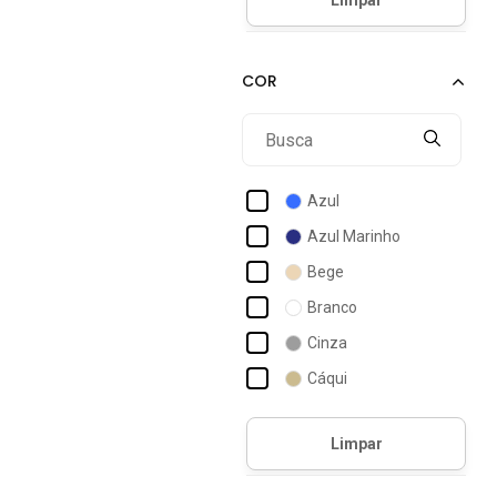
Amil
Anticorpus Jeanswear
Arauto Jeans
Avec
B2a Kids
Bbonnie
Azul
Black Jeans
Azul Marinho
Bloom
Bege
Boen Jeans
Branco
Bugbee
Cinza
Cabanafree
Cáqui
Calvin Klein
Jeans
Ccw Central Capital Wear
Multicolorido
Off-white