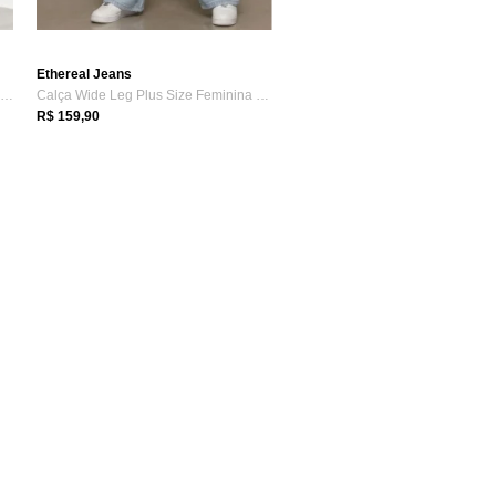
Ethereal Jeans
Calça Jeans Skinny Feminina Ethereal Est...
Calça Wide Leg Plus Size Feminina Jeans ...
R$ 159,90