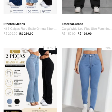
Ethereal Jeans
Ethereal Jeans
Kit 3 Calças Flare Estilo Gringa Etherea...
Calça Wid
R$ 299,90
R$ 159,90
R$ 239,90
R$ 104,90
-30%
-20%