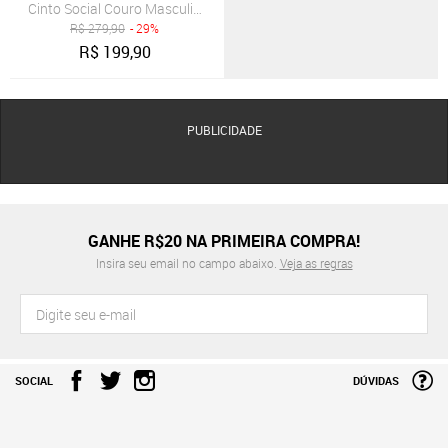
Cinto Social Couro Masculino Fivela Metal Prata Elegante Branco
R$
279,90
- 29%
R$
199,90
PUBLICIDADE
GANHE R$20 NA PRIMEIRA COMPRA!
Insira seu email no campo abaixo.
Veja as regras
SOCIAL
DÚVIDAS