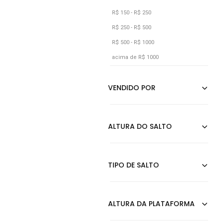
Marrom
R$ 150 - R$ 250
Off-white
R$ 250 - R$ 500
R$ 500 - R$ 1000
Onça
acima de R$ 1000
Prata
Preto
Rosa
Verde Militar
Vermelho