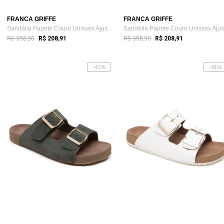
FRANCA GRIFFE
FRANCA GRIFFE
Sandália Papete Couro Unissex Ajuste Fiv...
R$ 356,90
R$ 356,90
R$ 208,91
R$ 208,91
-41%
-41%