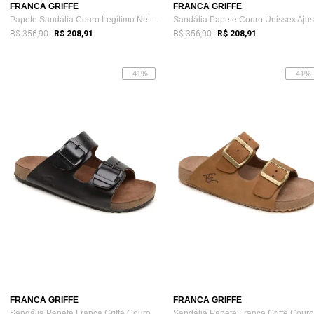
FRANCA GRIFFE
FRANCA GRIFFE
Papete Sandália Couro Legítimo Netuno FG...
R$ 356,90
R$ 356,90
R$ 208,91
R$ 208,91
-41%
-41%
FRANCA GRIFFE
FRANCA GRIFFE
Sandália Papete Franca Griffe Couro Unis...