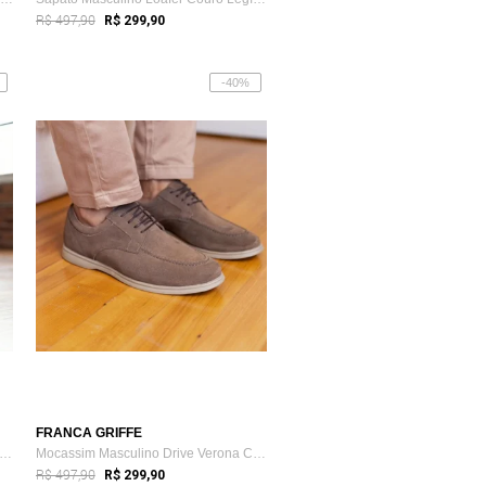
R$ 497,90
R$ 299,90
-40%
FRANCA GRIFFE
pato Masculino Loafer Couro Legítimo Z...
Mocassim Masculino Drive Verona Couro Le...
R$ 497,90
R$ 299,90