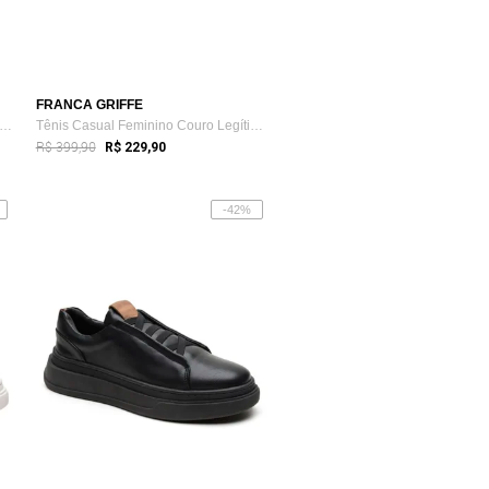
FRANCA GRIFFE
nis Casual Slim Feminino Couro Legítim...
Tênis Casual Feminino Couro Legítimo Lan...
R$ 399,90
R$ 229,90
-42%