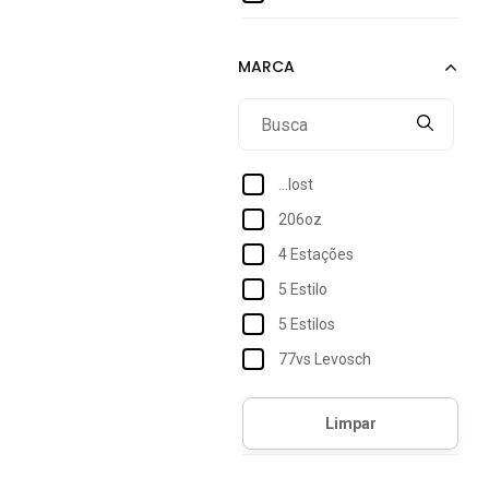
39
40
41
42
43
...lost
44
206oz
45
4 Estações
90
5 Estilo
100
5 Estilos
110
77vs Levosch
120
Accona
130
Acostamento
Acostamento Essentials