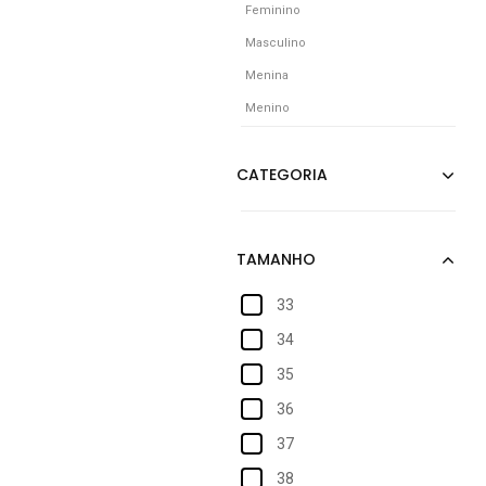
Feminino
Masculino
Menina
Menino
33
34
35
36
37
38