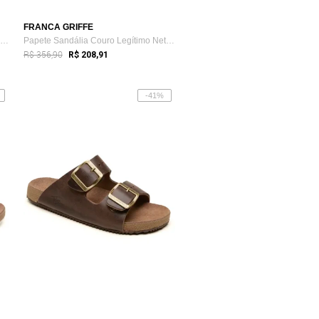
FRANCA GRIFFE
Sandália Papete Couro Unissex Ajuste Fiv...
Papete Sandália Couro Legítimo Netuno FG...
R$ 356,90
R$ 208,91
-41%