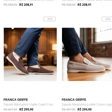
R$ 356,90
R$ 356,90
R$ 208,91
R$ 208,91
-40%
-40%
FRANCA GRIFFE
FRANCA GRIFFE
Sapato Masculino Loafer Capri Couro Genu...
Sa
R$ 497,90
R$ 497,90
R$ 299,90
R$ 299,90