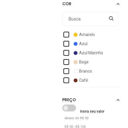
Acostamento Masculino
Act Feminino
Activitta
Actvitta
Amarelo
Ad Life Style
Azul
Adidas
Azul Marinho
Adidas Originals
Bege
Adidas Performance
Branco
Adidas Sportswear
Café
Adidas Underwear
Caramelo
Adomes
Castanho
Cinza
Dourado
abaixo de R$ 50
Jeans
R$ 50 - R$ 150