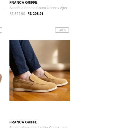
FRANCA GRIFFE
Sandália Papete Couro Unissex Ajuste Fiv...
Sandália Papete Couro Unissex Ajuste Fiv...
R$ 356,90
R$ 208,91
-40%
FRANCA GRIFFE
Sandália Papete Franca Griffe Couro Unis...
Sapato Masculino Loafer Couro Legítimo Z...