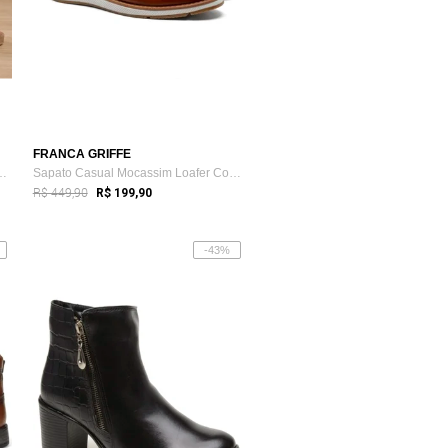
FRANCA GRIFFE
a Papete Em Couro Brilha...
Sapato Casual Mocassim Loafer Couro Masc...
R$ 449,90
R$ 199,90
-43%