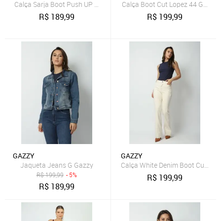
Calça Sarja Boot Push UP Off White 38 Gazzy
Calça Boot Cut Lopez 44 Gazzy
R$
189,99
R$
199,99
GAZZY
GAZZY
Jaqueta Jeans G Gazzy
Calça White Denim Boot Cut 46 
R$
199,99
- 5%
R$
199,99
R$
189,99