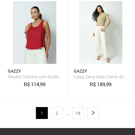
GAZZY
GAZZY
Regata Soltinha com Botões Vermelho GG Gazzy
Calça Sarja Reta Creme 40 Gazz
R$
114,99
R$
189,99
1
2
...
16