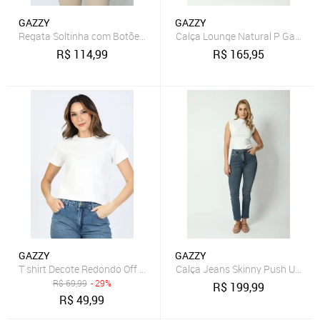
GAZZY
GAZZY
Regata Soltinha com Botões Off White G Gazzy
Calça Lounge Natural P Gazzy
R$
114,99
R$
165,95
GAZZY
GAZZY
T shirt Decote Redondo Off White GG Gazzy
Calça Jeans Skinny Push Up 36 
R$
69,99
- 29%
R$
199,99
R$
49,99