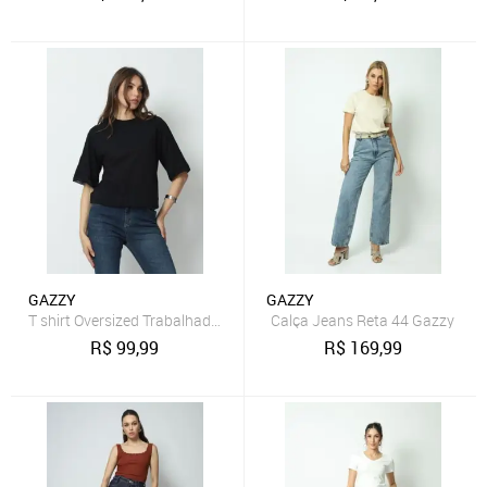
GAZZY
GAZZY
T shirt Oversized Trabalhada Preto P Gazzy
Calça Jeans Reta 44 Gazzy
R$
99,99
R$
169,99