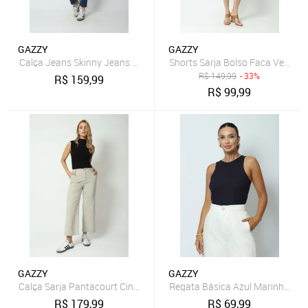
GAZZY
GAZZY
Calça Jeans Skinny Jeans Médio 38 Gazzy
Shorts Sarja Bolso Faca Verde 4
R$
149,99
- 33%
R$
159,99
R$
99,99
GAZZY
GAZZY
Calça Sarja Pantacourt Cinza M Gazzy
Regata Básica Azul Marinho M 
R$
179,99
R$
69,99