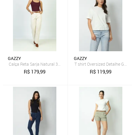
GAZZY
GAZZY
Calça Reta Sarja Natural 38 Gazzy
T shirt Oversized Detalhe Guipir
R$
179,99
R$
119,99