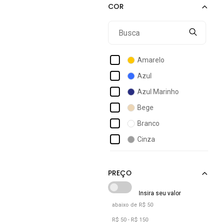
Acostamento Masculino
Act Feminino
Activitta
Actvitta
Amarelo
Ad Life Style
Azul
Adidas
Azul Marinho
Adidas Originals
Bege
Adidas Performance
Branco
Adidas Sportswear
Cinza
Adidas Underwear
Laranja
Adomes
Marrom
Preto
Rosa
abaixo de R$ 50
Roxo
R$ 50 - R$ 150