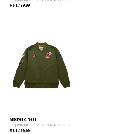
R$ 1.499,99
Mitchell & Ness
itchell & Ness Team OG 2.0 Anor...
Jaqueta Mitchell & Ness NBA Satin Bomber...
R$ 1.499,99