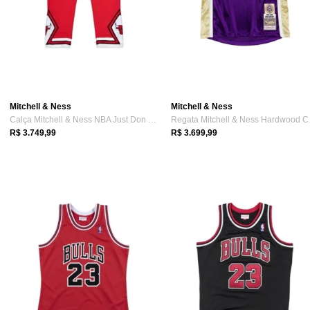
Mitchell & Ness
Mitchell & Ness
Calça Mitchell & Ness NBA Just Don X Mn ...
Regat
R$ 3.749,99
R$ 3.699,99