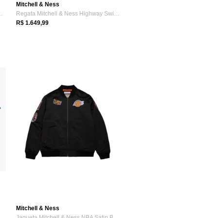
Mitchell & Ness
ess Big Face 4.0 Sat...
Regata Mitchell & Ness Highway Swingman ...
R$ 1.649,99
Mitchell & Ness
Camisa Mitchell & Ness NFL Legacy Jersey...
Jaqueta Mitchell & Ness NBA Satin Bomber...