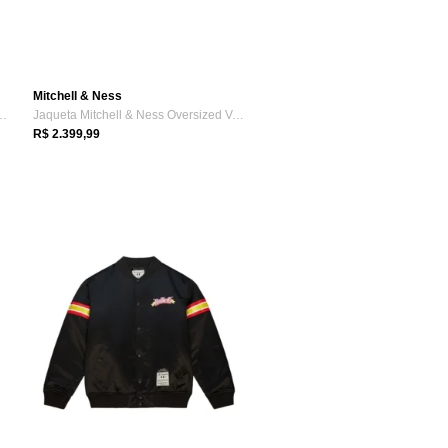
Mitchell & Ness
& Ness Just Don 7 Inch G...
Jaqueta Mitchell & Ness Oversized Varsit...
R$ 2.399,99