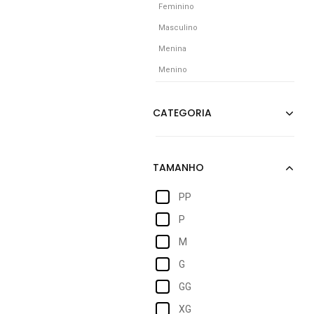
Feminino
Masculino
Menina
Menino
PP
P
M
G
GG
XG