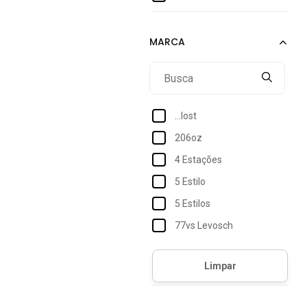
XXG
2xl
G1
L
XGG
...lost
XL
206oz
XXXG
4 Estações
Único
5 Estilo
5 Estilos
77vs Levosch
Accona
Acostamento
Acostamento Essentials