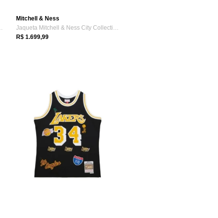
Mitchell & Ness
ess Heavyweight Sati...
Jaqueta Mitchell & Ness City Collection ...
R$ 1.699,99