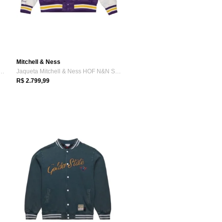
Mitchell & Ness
tchell & Ness Alternate Authent...
Jaqueta Mitchell & Ness HOF N&N Satin Ja...
R$ 2.799,99