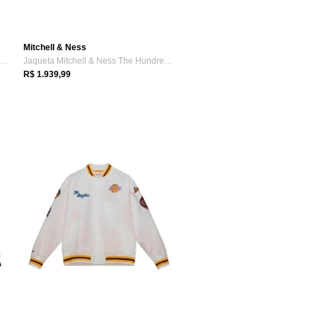
Mitchell & Ness
Regata Mitchell & Ness NBA Swingman Jers...
Jaqueta Mitchell & Ness The Hundreds Sat...
R$ 1.939,99