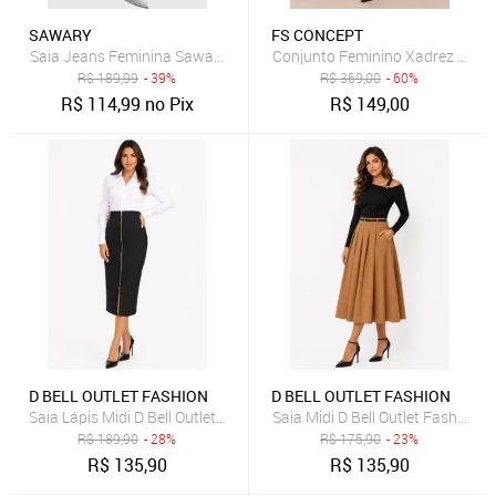
SAWARY
FS CONCEPT
Saia Jeans Feminina Sawary Midi Fenda Azul Claro
Conjunto Feminino Xadrez Blazer
R$
189,99
- 39%
R$
369,00
- 60%
R$
114,99
no Pix
R$
149,00
D BELL OUTLET FASHION
D BELL OUTLET FASHION
Saia Lápis Midi D Bell Outlet Fashion Com Zíper Preto
Saia Midi D Bell Outlet Fashion
R$
189,90
- 28%
R$
175,90
- 23%
R$
135,90
R$
135,90