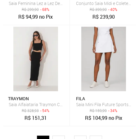
Saia Feminina Lez a Lez Detalhe Amarração Nude
Conjunto Saia Midi e Colete Muy 
R$
299,90
- 68%
R$
399,90
- 40%
R$
94,99
no Pix
R$
239,90
TRAYMON
FILA
Saia Alfaiataria Traymon Com Fenda Preto
Saia Mini Fila Future Sports Bra
R$
328,93
- 54%
R$
159,99
- 34%
R$
151,31
R$
104,99
no Pix