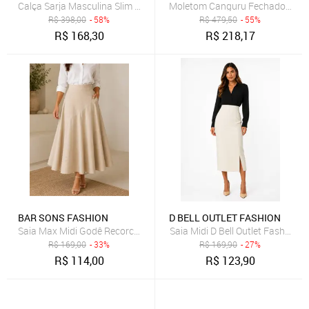
Moletom Canguru Fechado Logo
R$
398,00
- 58%
R$
479,50
- 55%
R$
168,30
R$
218,17
BAR SONS FASHION
D BELL OUTLET FASHION
Saia Max Midi Godê Recorco Assimetrico Cintura Alta em Linho Mis
Saia Midi D Bell Outlet Fashion 
R$
169,00
- 33%
R$
169,90
- 27%
R$
114,00
R$
123,90