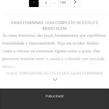
1
2
...
160
SAIAS FEMININAS: GUIA COMPLETO DE ESTILO E
MODELAGEM
As saias femininas são peças fundamentais que equilibram
feminilidade e funcionalidade. Seja em tecidos fluidos
como a viscose ou estruturas rígidas como o jeans, elas
permitem transitar entre o casual e o formal com precisão
técnica.
O QUE CONSIDERAR AO ESCOLHER SAIAS FEMININAS
Materiais
:
Composição Têxtil
A escolha entre fibras naturais, como algodão e viscose, ou
sintéticas, como o poliéster, define a respirabilidade e o caimento da peça no corpo.
Tecidos com elastano proporcionam maior flexibilidade, enquanto o crepe oferece uma
estrutura mais elegante e resistente a vincos.
PUBLICIDADE
Conforto
:
Modelagem e Ergonomia
O conforto é determinado pelo corte da cintura e pela
amplitude do movimento. Modelos com forro evitam transparências indesejadas, enquanto