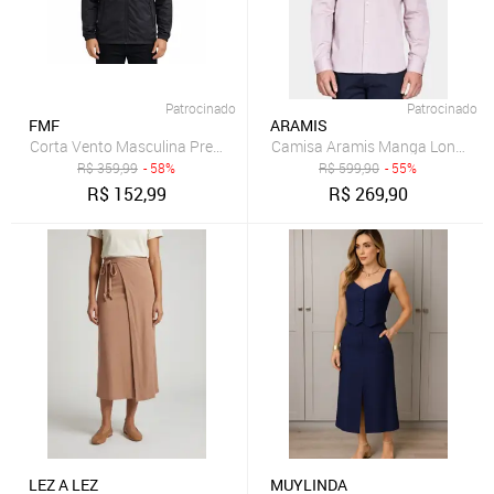
Patrocinado
Patrocinado
FMF
ARAMIS
Camisa Aramis Manga Longa Pi
Corta Vento Masculina Preta Leve Com Capuz Removivel Preto
R$
359,99
- 58%
R$
599,90
- 55%
R$
152,99
R$
269,90
LEZ A LEZ
MUYLINDA