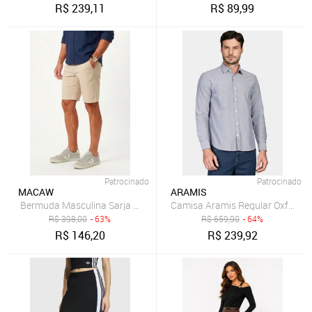
R$
239,11
R$
89,99
Patrocinado
Patrocinado
MACAW
ARAMIS
Camisa Aramis Regular Oxford 
B
R$
398,00
- 63%
R$
659,90
- 64%
R$
146,20
R$
239,92