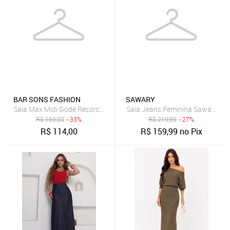
BAR SONS FASHION
SAWARY
Saia Max Midi Godê Recorco Assimetrico Cintura Alta em Linho Mi
Saia Jeans Feminina Sawary Lon
R$
169,00
- 33%
R$
219,99
- 27%
R$
114,00
R$
159,99
no Pix