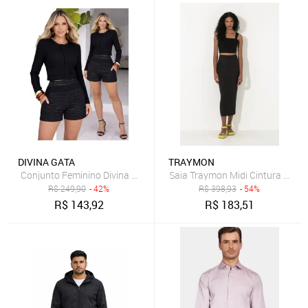
DIVINA GATA
TRAYMON
Saia Traymon Midi Cintura Alta 
R$
249,90
- 42%
R$
398,93
- 54%
R$
143,92
R$
183,51