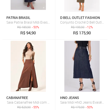
PATRIA BRASIL
D BELL OUTLET FASHION
Saia Patria Brasil Mídi Evasê de Jeans Feminina
Conjunto Crochê D Bell Outlet Fa
R$
189,90
- 50%
R$
199,90
- 12%
R$
94,90
R$
175,90
CABANAFREE
HNO JEANS
Saia Cabanafree Midi com Zíper Marrom
Saia Midi HNO Jeans Evasê com C
R$
529,90
- 55%
R$
179,99
- 50%