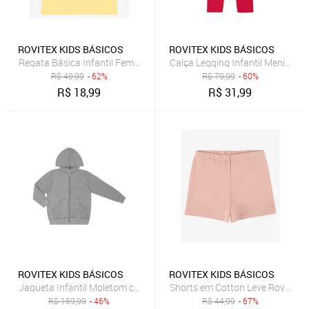
ROVITEX KIDS BÁSICOS
ROVITEX KIDS BÁSICOS
Regata Básica Infantil Feminina Rovi Kids Amarelo
Calça Legging Infantil Menina R
R$
49,99
- 62%
R$
79,99
- 60%
R$
18,99
R$
31,99
ROVITEX KIDS BÁSICOS
ROVITEX KIDS BÁSICOS
Jaqueta Infantil Moletom com Capuz Rovitex Kids Cinza
Shorts em Cotton Leve Rovi Kids
R$
159,99
- 46%
R$
44,99
- 67%