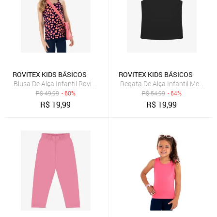
ROVITEX KIDS BÁSICOS
ROVITEX KIDS BÁSICOS
Blusa De Alça Infantil Rovi Kids Azul
Regata De Alça Infantil Menina R
R$
49,99
- 60%
R$
54,99
- 64%
R$
19,99
R$
19,99