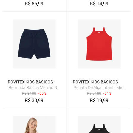
R$
86,99
R$
14,99
ROVITEX KIDS BÁSICOS
ROVITEX KIDS BÁSICOS
Bermuda Básica Menino Rovi Kids Azul
Regata De Alça Infantil Menina 
R$
84,99
- 60%
R$
54,99
- 64%
R$
33,99
R$
19,99