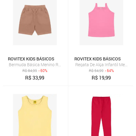
ROVITEX KIDS BÁSICOS
ROVITEX KIDS BÁSICOS
Bermuda Básica Menino Rovi Kids Marrom
Regata De Alça Infantil Menina 
R$
84,99
- 60%
R$
54,99
- 64%
R$
33,99
R$
19,99