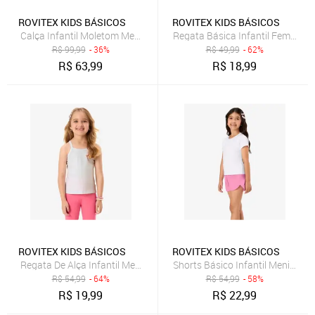
ROVITEX KIDS BÁSICOS
ROVITEX KIDS BÁSICOS
Calça Infantil Moletom Menina Rovi Kids Rosa
Regata Básica Infantil Feminina
R$
99,99
- 36%
R$
49,99
- 62%
R$
63,99
R$
18,99
ROVITEX KIDS BÁSICOS
ROVITEX KIDS BÁSICOS
Regata De Alça Infantil Menina Rovi Kids Bege
Shorts Básico Infantil Menina Ro
R$
54,99
- 64%
R$
54,99
- 58%
R$
19,99
R$
22,99