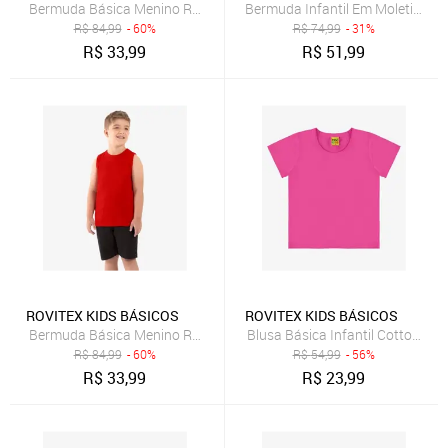
Bermuda Básica Menino Rovi Kids Verde
Bermuda Infantil Em Moletinho B
R$
84,99
- 60%
R$
74,99
- 31%
R$
33,99
R$
51,99
ROVITEX KIDS BÁSICOS
ROVITEX KIDS BÁSICOS
Bermuda Básica Menino Rovi Kids Preto
Blusa Básica Infantil Cotton Lev
R$
84,99
- 60%
R$
54,99
- 56%
R$
33,99
R$
23,99