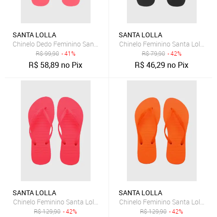
SANTA LOLLA
SANTA LOLLA
Chinelo Dedo Feminino Santa Lolla Logo Rosa
Chinelo Feminino Santa Lolla De
R$
99,90
- 41%
R$
79,90
- 42%
R$
58,89
no Pix
R$
46,29
no Pix
SANTA LOLLA
SANTA LOLLA
Chinelo Feminino Santa Lolla Tiras Finas Pink
Chinelo Feminino Santa Lolla De
R$
129,90
- 42%
R$
129,90
- 42%