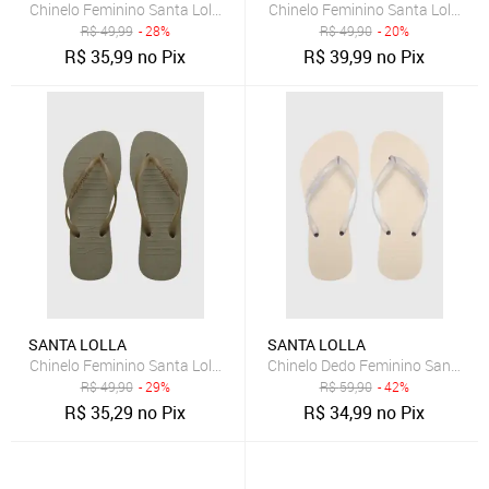
Chinelo Feminino Santa Lolla Tira Slim Preto
Chinelo Feminino Santa Lolla Tir
R$
49,99
- 28%
R$
49,90
- 20%
R$
35,99
no Pix
R$
39,99
no Pix
SANTA LOLLA
SANTA LOLLA
Chinelo Feminino Santa Lolla Tiras Verde
Chinelo Dedo Feminino Santa Lol
R$
49,90
- 29%
R$
59,90
- 42%
R$
35,29
no Pix
R$
34,99
no Pix