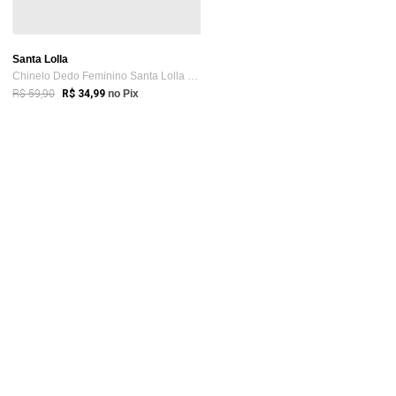
Santa Lolla
Chinelo Dedo Feminino Santa Lolla Laranja
R$ 59,90
R$ 34,99
no Pix