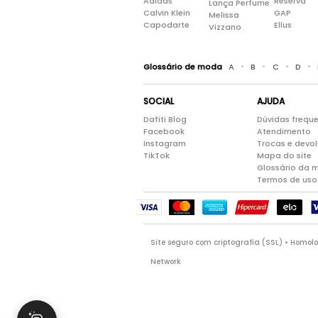
Adidas
Reserva
Lança Perfume
Calvin Klein
GAP
Melissa
Capodarte
Ellus
Vizzano
•
•
•
•
Glossário de moda
A
B
C
D
SOCIAL
AJUDA
Dafiti Blog
Dúvidas frequ
Facebook
Atendimento
Instagram
Trocas e devo
TikTok
Mapa do site
Glossário da 
Termos de uso
Site seguro com criptografia (SSL) • Homo
Network