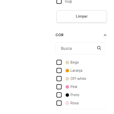
Gugi
40
Havaianas
40/41
Kenner
Minipé
Redley
Santa Lolla
Valentina Kister
Worldcolors
Bege
Laranja
Off-white
Pink
Preto
Rosa
Verde