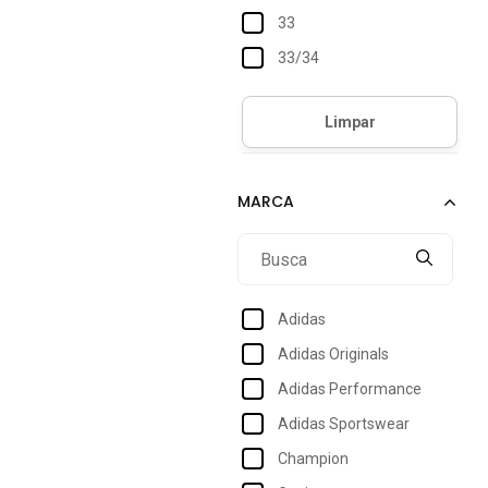
33
33/34
34
34/35
35
35/36
36
36/37
37
Adidas
37/38
Adidas Originals
38
Adidas Performance
38/39
Adidas Sportswear
39
Champion
39/40