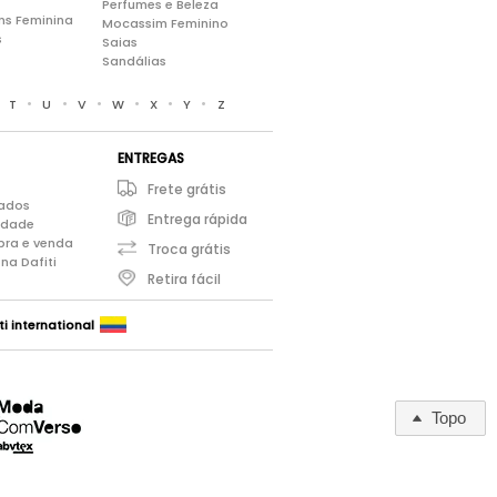
Perfumes e Beleza
ns Feminina
Mocassim Feminino
s
Saias
Sandálias
•
•
•
•
•
•
•
T
U
V
W
X
Y
Z
ENTREGAS
Frete grátis
iados
Entrega rápida
cidade
pra e venda
Troca grátis
na Dafiti
Retira fácil
ti international
Topo