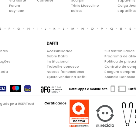
Via Marte
Converse
Scarpin
Sapatênis
Forum
Tênis Masculino
Calça Jea
Ray-Ban
Bolsas
Sapatilha
•
•
•
•
•
•
•
•
•
•
•
•
•
•
E
F
G
H
I
J
K
L
M
N
O
P
Q
R
S
DAFITI
entes
Acessibilidade
Sustentabilidade
Sobre Dafiti
Programa de afil
luções
Institucional
Política de priva
Trabalhe conosco
Contrato de com
moda
Nossos fornecedores
É seguro comprar 
Quero vender na Dafiti
Anuncie Conosco
Dafi
Dafiti apps e mobile site
Certificados
logado pela USERTrust