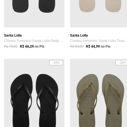
Santa Lolla
Santa Lolla
Chinelo Feminino Santa Lolla Dedo Preta
Chinelo Feminino S
R$ 79,90
R$ 59,90
R$ 46,29
no Pix
R$ 44,99
no Pix
-28%
-29%