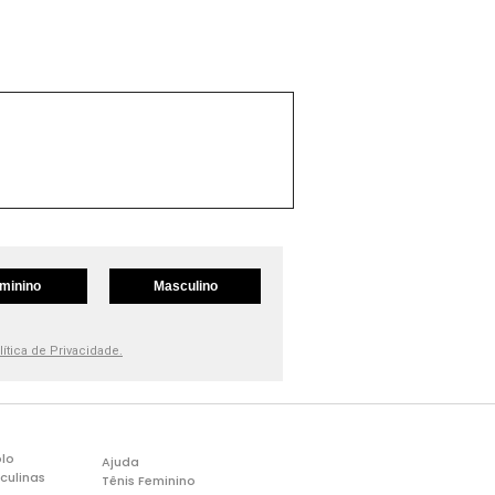
minino
Masculino
lítica de Privacidade.
lo
Ajuda
culinas
Tênis Feminino