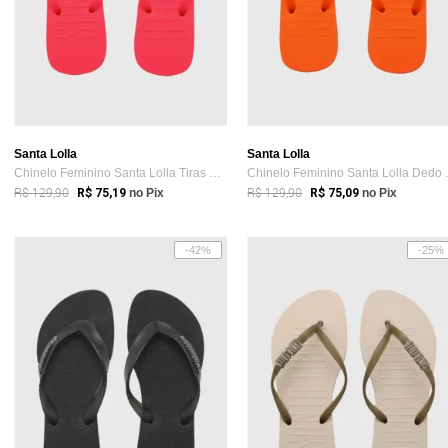
Santa Lolla
Santa Lolla
Chinelo Feminino Santa Lolla Tiras Finas Pink
Chinelo F
R$ 129,90
R$ 129,90
R$ 75,19
no Pix
R$ 75,09
no Pix
-42%
-25%