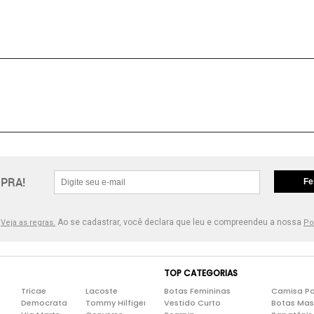
PRA!
Fe
.
Ao se cadastrar, você declara que leu e compreendeu a nossa
Veja as regras.
Po
TOP CATEGORIAS
Tricae
Lacoste
Botas Femininas
Camisa Po
Democrata
Tommy Hilfiger
Vestido Curto
Botas Mas