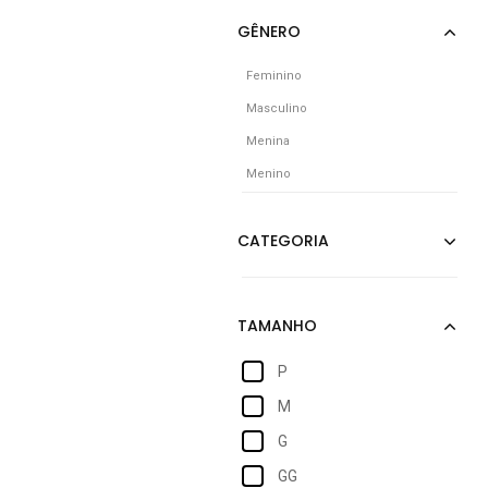
Feminino
Masculino
Menina
Menino
P
M
G
GG