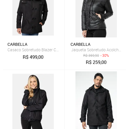
CARBELLA
CARBELLA
Casaco Sobretudo Blazer Carbella Lã Batida Frio Inverno Preto
Jaqueta Sobretudo Acolchoado C
R$
369,90
- 30%
R$
499,00
R$
259,00