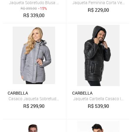
Jaqueta Sobretudo Blusa Acolchoado Bolso Impermeável Preto
Jaqueta Feminina Corta Vento I
R$
399,90
- 15%
R$
229,00
R$
339,00
CARBELLA
CARBELLA
Casaco Jaqueta Sobretudo Capuz Removível Carbella Winter Cinza
Jaqueta Carbella Casaco Imper
R$
299,90
R$
539,90