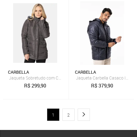
CARBELLA
CARBELLA
Jaqueta Sobretudo com Capuz Removível Carbella Winter Cinza Es
Jaqueta Carbella Casaco Imperm
R$
299,90
R$
379,90
1
2