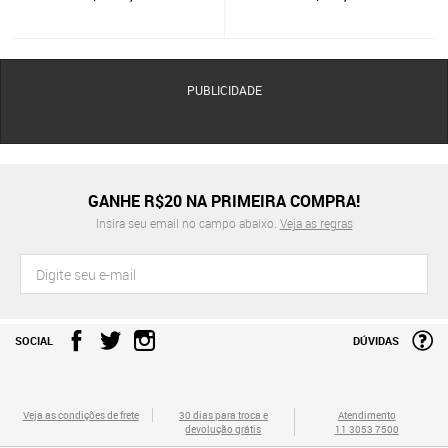
PUBLICIDADE
GANHE R$20 NA PRIMEIRA COMPRA!
Insira seu email no campo abaixo.
Veja as regras
SOCIAL
DÚVIDAS
Veja as condições de frete
30 dias para troca e
Atendimento
devolução grátis
11 3053 7500