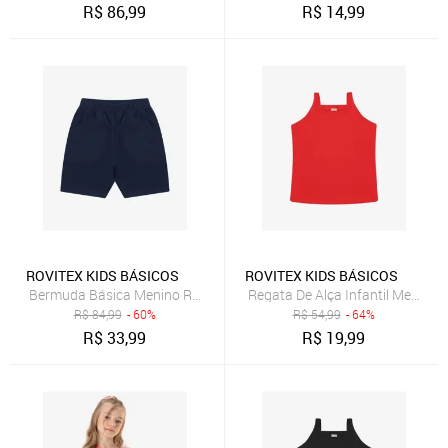
R$
86,99
R$
14,99
ROVITEX KIDS BÁSICOS
ROVITEX KIDS BÁSICOS
Bermuda Básica Menino Rovi Kids Azul
Regata De Alça Infantil Menina 
R$
84,99
- 60%
R$
54,99
- 64%
R$
33,99
R$
19,99