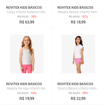
ROVITEX KIDS BÁSICOS
ROVITEX KIDS BÁSICOS
Calça Infantil Moletom Menina Rovi Kids Rosa
Regata Básica Infantil Feminina
R$
99,99
- 36%
R$
49,99
- 62%
R$
63,99
R$
18,99
ROVITEX KIDS BÁSICOS
ROVITEX KIDS BÁSICOS
Regata De Alça Infantil Menina Rovi Kids Bege
Shorts Básico Infantil Menina Ro
R$
54,99
- 64%
R$
54,99
- 58%
R$
19,99
R$
22,99