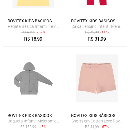
ROVITEX KIDS BÁSICOS
ROVITEX KIDS BÁSICOS
Regata Básica Infantil Feminina Rovi Kids Amarelo
Calça Legging Infantil Menina R
R$
49,99
- 62%
R$
79,99
- 60%
R$
18,99
R$
31,99
ROVITEX KIDS BÁSICOS
ROVITEX KIDS BÁSICOS
Jaqueta Infantil Moletom com Capuz Rovitex Kids Cinza
Shorts em Cotton Leve Rovi Kids
R$
159,99
- 46%
R$
44,99
- 67%