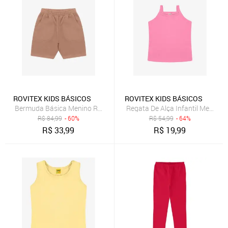
ROVITEX KIDS BÁSICOS
ROVITEX KIDS BÁSICOS
Bermuda Básica Menino Rovi Kids Marrom
Regata De Alça Infantil Menina 
R$
84,99
- 60%
R$
54,99
- 64%
R$
33,99
R$
19,99