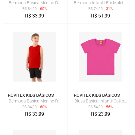
Bermuda Básica Menino Rovi Kids Verde
Bermuda Infantil Em Moletinho B
R$
84,99
- 60%
R$
74,99
- 31%
R$
33,99
R$
51,99
ROVITEX KIDS BÁSICOS
ROVITEX KIDS BÁSICOS
Bermuda Básica Menino Rovi Kids Preto
Blusa Básica Infantil Cotton Lev
R$
84,99
- 60%
R$
54,99
- 56%
R$
33,99
R$
23,99