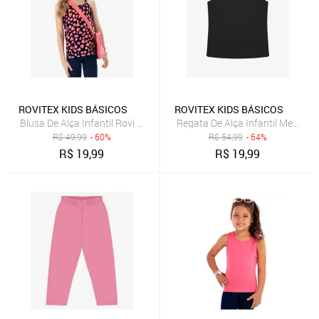
ROVITEX KIDS BÁSICOS
ROVITEX KIDS BÁSICOS
Blusa De Alça Infantil Rovi Kids Azul
Regata De Alça Infantil Menina R
R$
49,99
- 60%
R$
54,99
- 64%
R$
19,99
R$
19,99