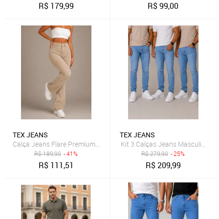
R$
179,99
R$
99,00
TEX JEANS
TEX JEANS
Kit 3 Calças Jeans Masculinas 
Calça Jeans Flare Premium SK JEANS Mode
R$
189,90
- 41%
R$
279,90
- 25%
R$
111,51
R$
209,99