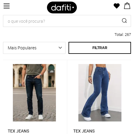
Total
:
267
FILTRAR
TEX JEANS
TEX JEANS