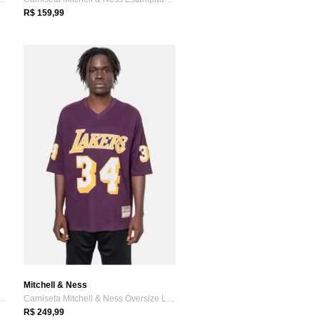
R$ 159,99
Mitchell & Ness
ll & Ness Road Swingman Jer...
Camiseta Mitchell & Ness Oversize Los An...
R$ 249,99