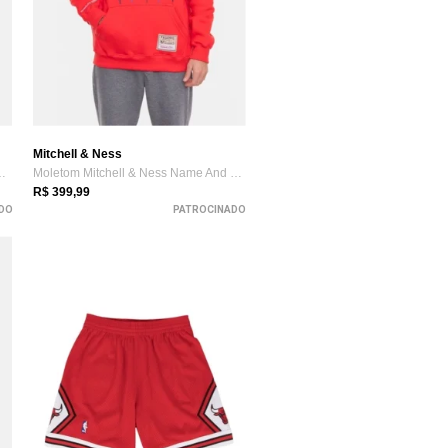
Mitchell & Ness
ess Dennis Rodman Preto
Moletom Mitchell & Ness Name And Number ...
R$ 399,99
DO
PATROCINADO