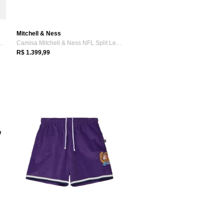
Mitchell & Ness
l & Ness NFL Philadelphi...
Camisa Mitchell & Ness NFL Split Legacy ...
R$ 1.399,99