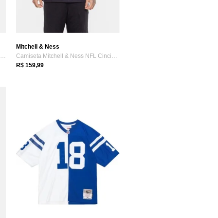
Mitchell & Ness
Camiseta Mitchell & Ness Oversize Shoe P...
Camiseta Mitchell & Ness NFL Cincinnatti...
R$ 159,99