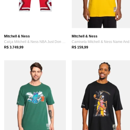
Mitchell & Ness
Mitchell & Ness
Calça Mitchell & Ness NBA Just Don X Mn ...
Camis
R$ 3.749,99
R$ 159,99