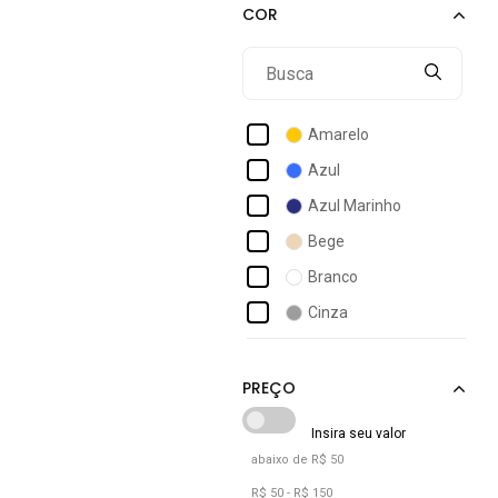
Acostamento Masculino
Act Feminino
Activitta
Actvitta
Amarelo
Ad Life Style
Azul
Adidas
Azul Marinho
Adidas Originals
Bege
Adidas Performance
Branco
Adidas Sportswear
Cinza
Adidas Underwear
Laranja
Adomes
Marrom
Preto
Rosa
abaixo de R$ 50
Roxo
R$ 50 - R$ 150