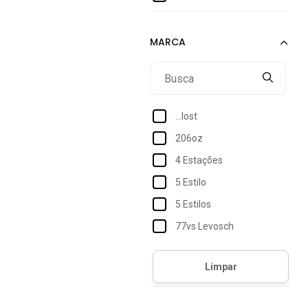
XXG
2xl
G1
L
XGG
...lost
XL
206oz
XXXG
4 Estações
Único
5 Estilo
5 Estilos
77vs Levosch
Accona
Acostamento
Acostamento Essentials