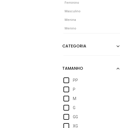
Feminino
Masculino
Menina
Menino
PP
P
M
G
GG
XG