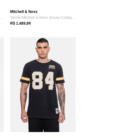
Mitchell & Ness
Camisa Mitchell & Ness NFL Legacy Jersey...
Shorts Mitchell & Ness Jersey Collegiate...
R$ 1.489,99