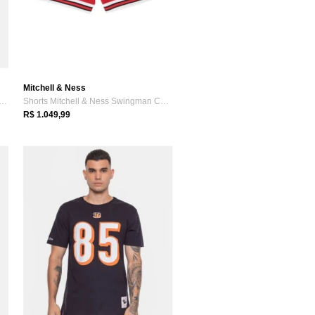
Mitchell & Ness
eta Mitchell & Ness Name And Number...
Shorts Mitchell & Ness Swingman Chicago ...
R$ 1.049,99