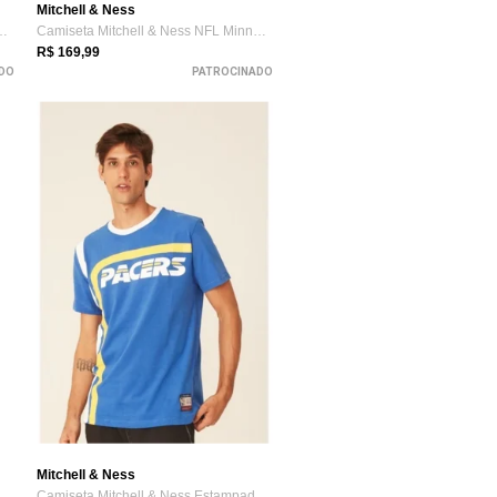
Mitchell & Ness
 & Ness Masculino Chambe...
Camiseta Mitchell & Ness NFL Minnesota V...
R$ 169,99
DO
PATROCINADO
Mitchell & Ness
ll & Ness Swingman Jersey B...
Camiseta Mitchell & Ness Estampada India...