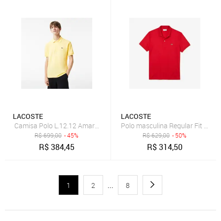
LACOSTE
LACOSTE
Camisa Polo L.12.12 Amarelo
Polo masculina Regular Fit em a
R$
699,00
- 45%
R$
629,00
- 50%
R$
384,45
R$
314,50
1
2
...
8