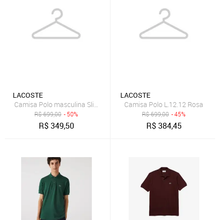
LACOSTE
LACOSTE
Camisa Polo masculina Slim Fit em petit piquet Preto
Camisa Polo L.12.12 Rosa
R$
699,00
- 50%
R$
699,00
- 45%
R$
349,50
R$
384,45