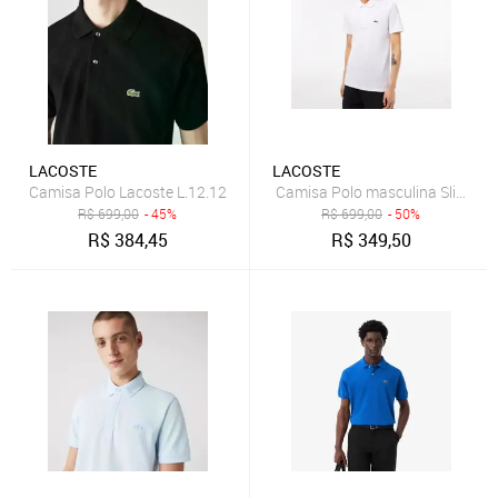
LACOSTE
LACOSTE
Camisa Polo Lacoste L.12.12
Camisa Polo masculina Slim Fit 
R$
699,00
- 45%
R$
699,00
- 50%
R$
384,45
R$
349,50