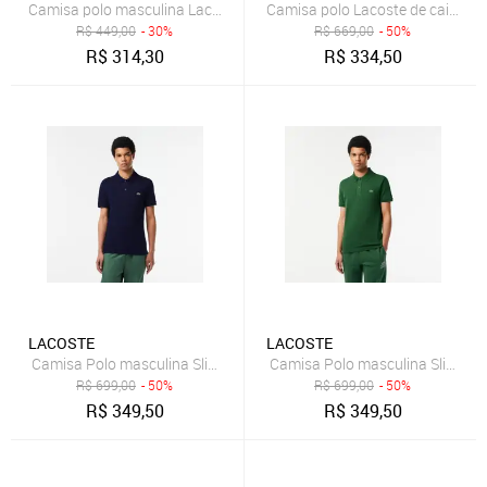
Camisa polo masculina Lacoste mescla
Camisa polo Lacoste de caimento
R$
449,00
- 30%
R$
669,00
- 50%
R$
314,30
R$
334,50
LACOSTE
LACOSTE
Camisa Polo masculina Slim Fit em petit piquet Azul
Camisa Polo masculina Slim Fit 
R$
699,00
- 50%
R$
699,00
- 50%
R$
349,50
R$
349,50