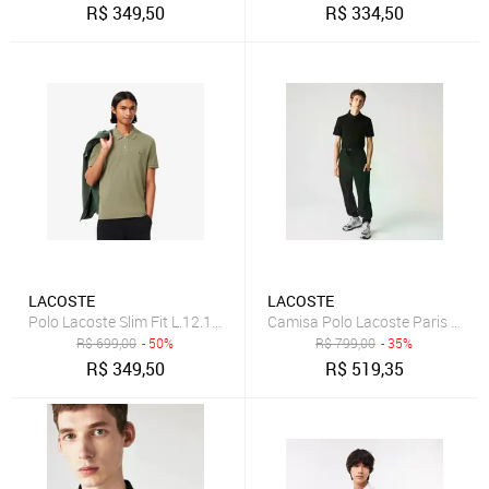
R$
349,50
R$
334,50
LACOSTE
LACOSTE
Polo Lacoste Slim Fit L.12.12 em Piqué Verde
Camisa Polo Lacoste Paris Regul
R$
699,00
- 50%
R$
799,00
- 35%
R$
349,50
R$
519,35