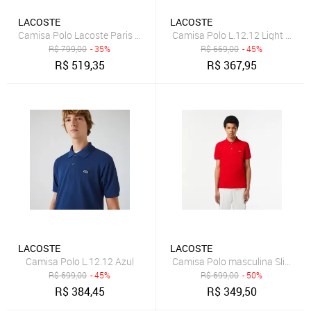
LACOSTE
LACOSTE
Camisa Polo L.12.12 Light Piqué 
R$
799,00
- 35%
R$
669,00
- 45%
R$
519,35
R$
367,95
LACOSTE
LACOSTE
Camisa Polo L.12.12 Azul
Camisa Polo masculina Slim Fit 
R$
699,00
- 45%
R$
699,00
- 50%
R$
384,45
R$
349,50