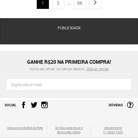
1
2
...
66
PUBLICIDADE
GANHE R$20 NA PRIMEIRA COMPRA!
Insira seu email no campo abaixo.
Veja as regras
SOCIAL
DÚVIDAS
Veja as condições de frete
30 dias para troca e
Atendimento
devolução grátis
11 3053 7500