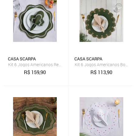
CASA SCARPA
CASA SCARPA
Kit 6 Jogos Americanos Redondo com Guardanapos Bordado Branco
Kit 6 Jogos Americanos Bordad
R$
159,90
R$
113,90