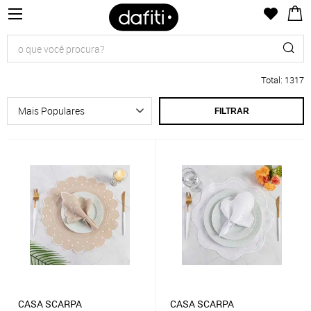
Total
:
1317
FILTRAR
CASA SCARPA
CASA SCARPA