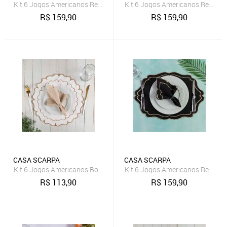
Kit 6 Jogos Americanos Redondo com Guardanapos Bordado - Poá 
Kit 6 Jogos Americanos Redond
R$
159,90
R$
159,90
CASA SCARPA
CASA SCARPA
Kit 6 Jogos Americanos Bordado Simples com Guardanapos - Flora
Kit 6 Jogos Americanos Retang
R$
113,90
R$
159,90