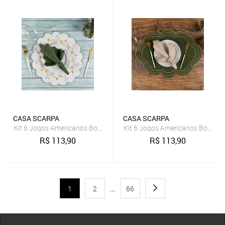
CASA SCARPA
CASA SCARPA
Kit 6 Jogos Americanos Bordado Simples com Guardanapos - Ramo
Kit 6 Jogos Americanos Bordad
R$
113,90
R$
113,90
1
2
...
66