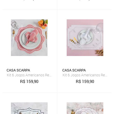
CASA SCARPA
CASA SCARPA
Kit 6 Jogos Americanos Redondo com Guardanapos Bordado Branco
Kit 6 Jogos Americanos Retangu
R$
159,90
R$
159,90