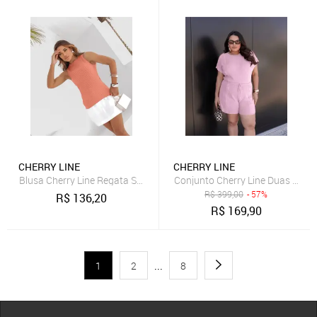
CHERRY LINE
CHERRY LINE
Blusa Cherry Line Regata Sem Manga Textura Tricot Gola Redonda 
Conjunto Cherry Line Duas Peça
R$
399,00
- 57%
R$
136,20
R$
169,90
1
2
...
8