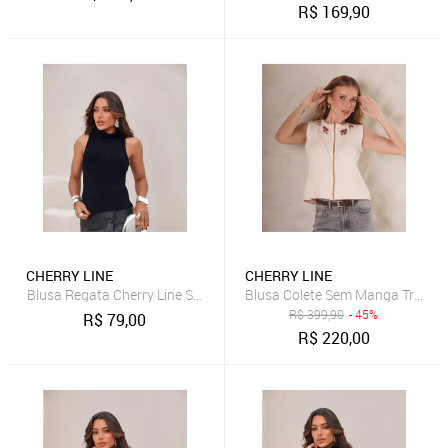
R$
169,90
CHERRY LINE
CHERRY LINE
Blusa Regata Cherry Line Sem Mangas Gola Alta Tricot Trança Azul
Blusa Colete Sem Manga Tricot P
R$
399,90
- 45%
R$
79,00
R$
220,00