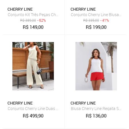
CHERRY LINE
CHERRY LINE
Conjunto Kit Três Peças Cherry Line Top Faixa Cropped Calça Vazad
Conjunto Cherry Line Blusa Reg
R$
389,00
- 62%
R$
335,00
- 41%
R$
149,00
R$
199,00
CHERRY LINE
CHERRY LINE
Conjunto Cherry Line Duas Peças Blusa Assimetrica Sem Manga Deco
Blusa Cherry Line Regata Sem M
R$
499,90
R$
136,00