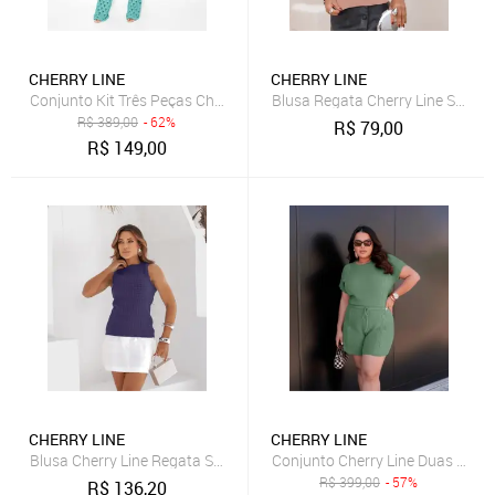
CHERRY LINE
CHERRY LINE
Conjunto Kit Três Peças Cherry Line Top Faixa Cropped Calça Vazad
Blusa Regata Cherry Line Sem M
R$
389,00
- 62%
R$
79,00
R$
149,00
CHERRY LINE
CHERRY LINE
Blusa Cherry Line Regata Sem Manga Textura Tricot Gola Redonda
Conjunto Cherry Line Duas Peça
R$
399,00
- 57%
R$
136,20