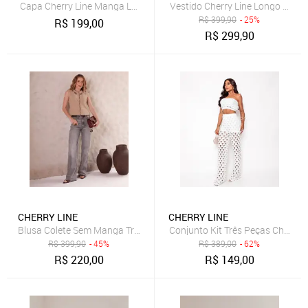
Capa Cherry Line Manga Longa Punho Canelado trama aberta Tricô
Vestido Cherry Line Longo Saída
R$
399,90
- 25%
R$
199,00
R$
299,90
CHERRY LINE
CHERRY LINE
Blusa Colete Sem Manga Tricot Premium Bicolor Flor Malha Bege
Conjunto Kit Três Peças Cherry 
R$
399,90
- 45%
R$
389,00
- 62%
R$
220,00
R$
149,00