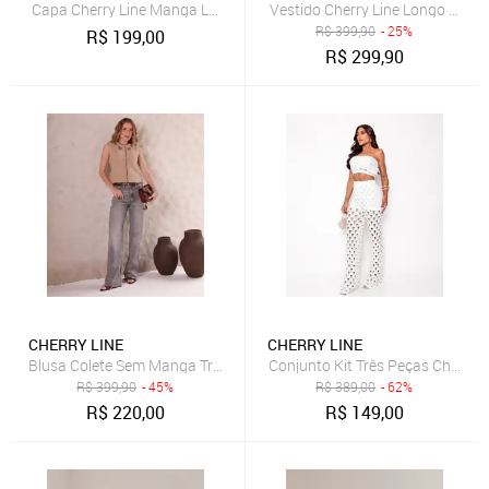
Capa Cherry Line Manga Longa Punho Canelado trama aberta Tricô
Vestido Cherry Line Longo Saída
R$
399,90
- 25%
R$
199,00
R$
299,90
CHERRY LINE
CHERRY LINE
Blusa Colete Sem Manga Tricot Premium Bicolor Flor Malha Bege
Conjunto Kit Três Peças Cherry 
R$
399,90
- 45%
R$
389,00
- 62%
R$
220,00
R$
149,00