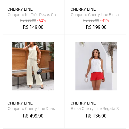
CHERRY LINE
CHERRY LINE
Conjunto Kit Três Peças Cherry Line Top Faixa Cropped Calça Vazad
Conjunto Cherry Line Blusa Reg
R$
389,00
- 62%
R$
335,00
- 41%
R$
149,00
R$
199,00
CHERRY LINE
CHERRY LINE
Conjunto Cherry Line Duas Peças Blusa Assimetrica Sem Manga Deco
Blusa Cherry Line Regata Sem M
R$
499,90
R$
136,00