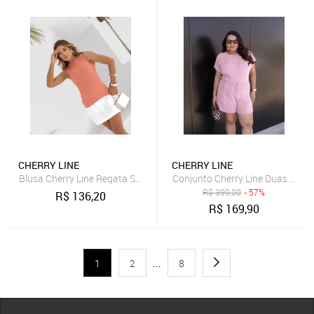
CHERRY LINE
CHERRY LINE
Blusa Cherry Line Regata Sem Manga Textura Tricot Gola Redonda 
Conjunto Cherry Line Duas Peça
R$
399,00
- 57%
R$
136,20
R$
169,90
1
2
...
8