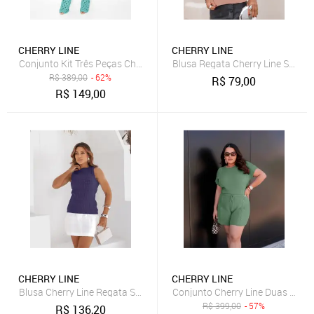
CHERRY LINE
CHERRY LINE
Conjunto Kit Três Peças Cherry Line Top Faixa Cropped Calça Vazad
Blusa Regata Cherry Line Sem M
R$
389,00
- 62%
R$
79,00
R$
149,00
CHERRY LINE
CHERRY LINE
Blusa Cherry Line Regata Sem Manga Textura Tricot Gola Redonda
Conjunto Cherry Line Duas Peça
R$
399,00
- 57%
R$
136,20