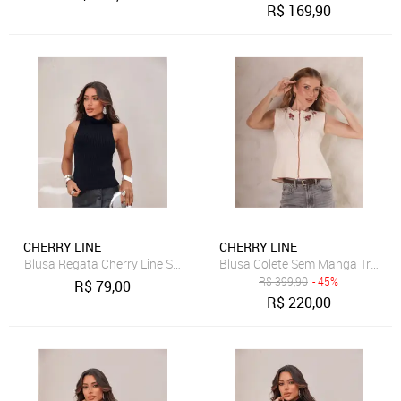
R$
169,90
CHERRY LINE
CHERRY LINE
Blusa Regata Cherry Line Sem Mangas Gola Alta Tricot Trança Azul
Blusa Colete Sem Manga Tricot P
R$
399,90
- 45%
R$
79,00
R$
220,00