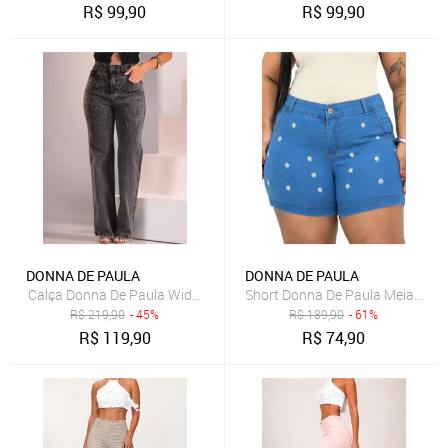
R$
99,90
R$
99,90
DONNA DE PAULA
DONNA DE PAULA
Short Donna De Paula Meia Coxa
Calça Donna De
R$
219,90
- 45%
R$
189,90
- 61%
R$
119,90
R$
74,90