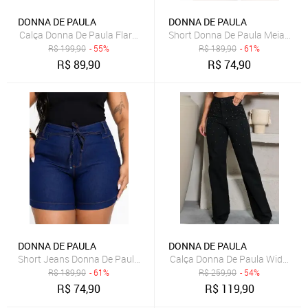
DONNA DE PAULA
DONNA DE PAULA
Calça Donna De Paula Flare Jeans Azul Com Elastano Cintura Alta 
Short Donna De Paula Meia Coxa 
R$
199,90
- 55%
R$
189,90
- 61%
R$
89,90
R$
74,90
DONNA DE PAULA
DONNA DE PAULA
Short Jeans Donna De Paula Com Lacinho No Cos Cintura Alta Jea
Calça Donna De Paula Wide Leg P
R$
189,90
- 61%
R$
259,90
- 54%
R$
74,90
R$
119,90