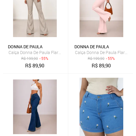
DONNA DE PAULA
DONNA DE PAULA
Calça Donna De Paula Flare Cinza Claro Feminina Jeans Com Elasta
Calça Donna De Paula Flare Ros
R$
199,90
- 55%
R$
199,90
- 55%
R$
89,90
R$
89,90