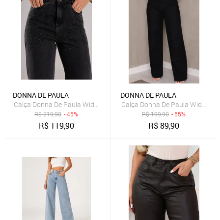
DONNA DE PAULA
DONNA DE PAULA
Calça Donna De Paula Wide Leg Cinza Grafite Com Brilhos E Strass 
Calça Donna De Paula Wide Leg 
R$
219,90
- 45%
R$
199,90
- 55%
R$
119,90
R$
89,90