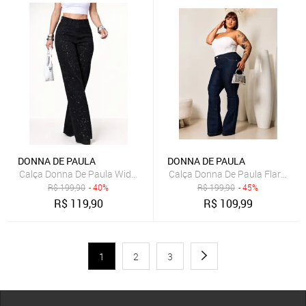
DONNA DE PAULA
DONNA DE PAULA
Calça Donna De Paula Wide Leg Preta Com Brilhos E Strass Cintura 
Calça Donna De Paula Flare Azu
R$
199,90
- 40%
R$
199,90
- 45%
R$
119,90
R$
109,99
1
2
3