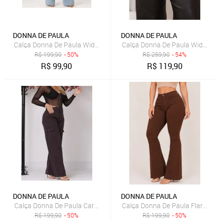
DONNA DE PAULA
DONNA DE PAULA
Calça Donna De Paula Wide Leg Clara Jeans Marmorizada Feminina 
Calça Donna De Paula Wide Leg 
R$
199,90
- 50%
R$
259,90
- 54%
R$
99,90
R$
119,90
DONNA DE PAULA
DONNA DE PAULA
Calça Donna De Paula Cargo Marrom Feminina Cintura Alta E Bolsos
Calça Donna De Paula Flare Fe
R$
199,90
- 50%
R$
199,90
- 50%