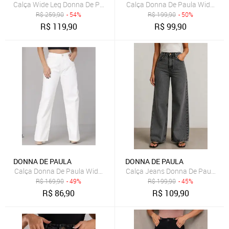
Calça Wide Leg Donna De Paula Marrom De Bengaline Resinada Femi
Calça Donna De Paula Wide Leg 
R$
259,90
- 54%
R$
199,90
- 50%
R$
119,90
R$
99,90
DONNA DE PAULA
DONNA DE PAULA
Calça Donna De Paula Wide Leg Off White Cintura Alta Pantalona
Calça Jeans Donna De Paula Wide
R$
169,90
- 49%
R$
199,90
- 45%
R$
86,90
R$
109,90