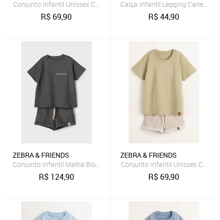
Conjunto Infantil Unissex Com Camiseta e Short Zebra&Friends Vin
Calça Infantil Legging Canelad
R$
69,90
R$
44,90
ZEBRA & FRIENDS
ZEBRA & FRIENDS
Conjunto Infantil Malha Block Bolso Bordado Obra de Arte Chumbo 
Conjunto Infantil Unissex Com C
R$
124,90
R$
69,90