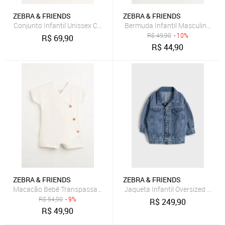
ZEBRA & FRIENDS
ZEBRA & FRIENDS
Conjunto Infantil Unissex Com Camiseta e Short Areia Zebra&Friend
Bermuda Infantil Masculino Mol
R$
49,90
- 10%
R$
69,90
R$
44,90
ZEBRA & FRIENDS
ZEBRA & FRIENDS
Macacão Bebê Transpassado Com Botões Off White Zebra&Friends
Jaqueta Infantil Oversized Jean
R$
54,90
- 9%
R$
249,90
R$
49,90