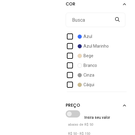
Acostamento Masculino
Act Feminino
Activitta
Actvitta
Azul
Ad Life Style
Azul Marinho
Adidas
Bege
Adidas Originals
Branco
Adidas Performance
Cinza
Adidas Sportswear
Cáqui
Adidas Underwear
Jeans
Adomes
Multicolorido
Off-white
Preto
abaixo de R$ 50
Verde
R$ 50 - R$ 150