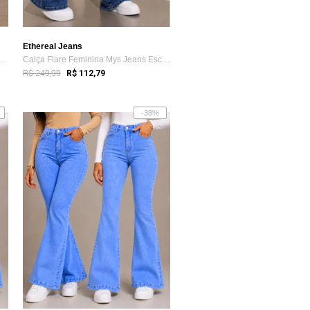
Ethereal Jeans
 Jeans Masculina Ethereal Jeans com...
Calça Flare Feminina Mys Jeans Escura Ci...
R$ 249,99
R$ 112,79
-38%