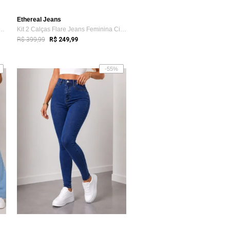
Ethereal Jeans
ças Flare Feminina Mys Jeans Ci...
Kit 2 Calças Flare Jeans Feminina Cintur...
R$ 399,99
R$ 249,99
-55%