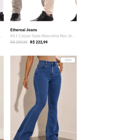
Ethereal Jeans
Sarja Masculina Mys Jeans C...
Kit 2 Calças Sarja Masculina Mys Jeans C...
R$ 299,99
R$ 222,99
-55%