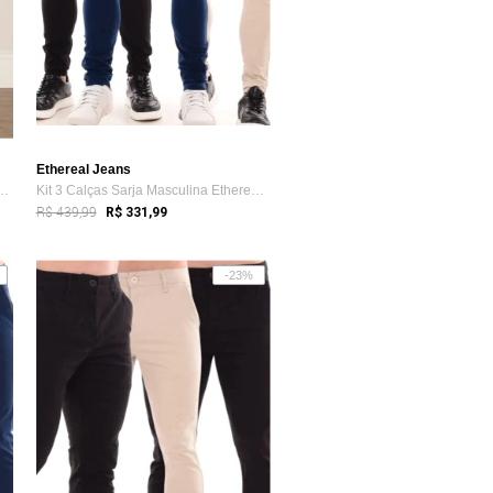
Ethereal Jeans
na Ethereal Jeans Elastano ...
Kit 3 Calças Sarja Masculina Ethereal Je...
R$ 439,99
R$ 331,99
-23%