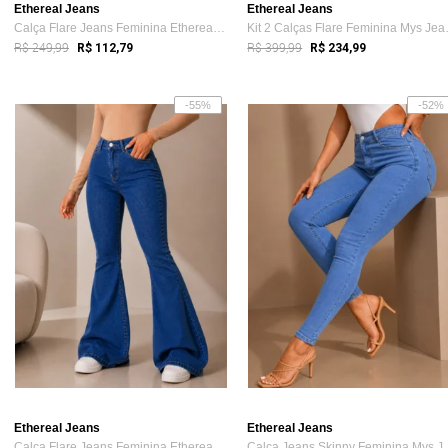
Ethereal Jeans
Ethereal Jeans
Calça Flare Jeans Feminina Ethereal Cint...
Kit 2 Cal
R$ 249,99
R$ 399,99
R$ 112,79
R$ 234,99
-55%
-52%
Ethereal Jeans
Ethereal Jeans
Calça Flare Jeans Feminina Ethereal Cint...
Calça Jeans Skin