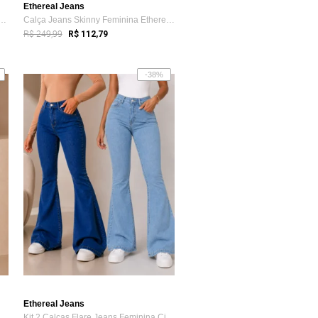
Ethereal Jeans
ças Flare Feminina Mys Jeans Ci...
Calça Jeans Skinny Feminina Ethereal Cin...
R$ 249,99
R$ 112,79
-38%
Ethereal Jeans
ny Feminina Mys Jeans De...
Kit 2 Calças Flare Jeans Feminina Cintur...