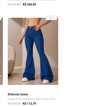
R$ 399,99
R$ 249,99
-55%
Ethereal Jeans
ças Flare Feminina Mys Jeans Ci...
Calça Flare Feminina Mys Jeans Escura Ci...
R$ 249,99
R$ 112,79