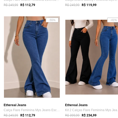
R$ 249,99
R$ 249,99
R$ 112,79
R$ 119,99
-55%
-41%
Ethereal Jeans
Ethereal Jeans
Calça Flare Feminina Mys Jeans Escura Ci...
Kit 2 Cal
R$ 249,99
R$ 399,99
R$ 112,79
R$ 234,99