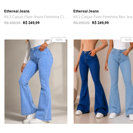
Ethereal Jeans
Ethereal Jeans
Kit 2 Calças Flare Jeans Feminina Cintur...
Kit 2 Cal
R$ 399,99
R$ 399,99
R$ 249,99
R$ 249,99
-55%
-41%