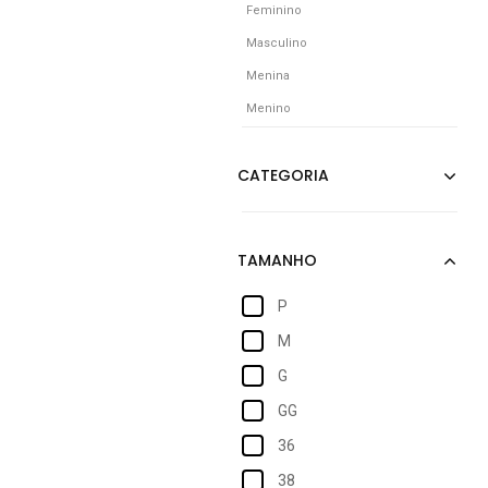
Feminino
Masculino
Menina
Menino
P
M
G
GG
36
38