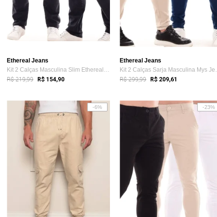
Ethereal Jeans
Ethereal Jeans
Kit 2 Calças Masculina Slim Ethereal Jea...
Kit 2 Calças 
R$ 219,99
R$ 299,99
R$ 154,90
R$ 209,61
-6%
-23%