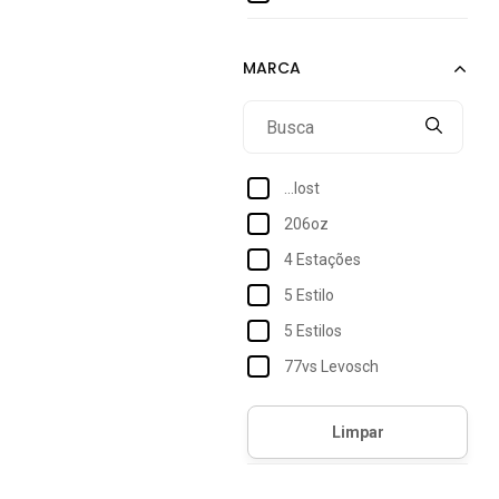
40
42
44
46
48
...lost
50
206oz
52
4 Estações
54
5 Estilo
5 Estilos
77vs Levosch
Accona
Acostamento
Acostamento Essentials