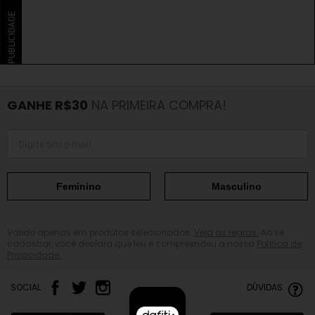
PUBLICIDADE
GANHE R$30
NA PRIMEIRA COMPRA!
Feminino
Masculino
Válido apenas em produtos selecionados.
Veja as regras.
Ao se
cadastrar, você declara que leu e compreendeu a nossa
Política de
Privacidade.
SOCIAL
DÚVIDAS