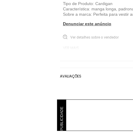
Tipo de Produto: Cardigan
Característica: manga longa, padro
Sobre a marca: Perfeita para vestir a
Denunciar este anúncio
Ver detalhes sobre o vendedor
VER MAIS
Bisi
Suéter e Cardigan Bisi
Cinza
AVALIAÇÕES
PUBLICIDADE