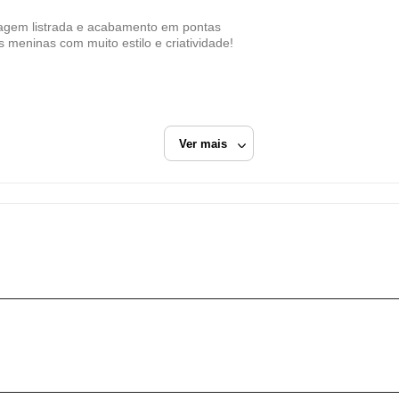
Dafiti Group
nagem listrada e acabamento em pontas
CNPJ
s meninas com muito estilo e criatividade!
11.200.418/0006-73
Endereço
Estrada Municipal Luiz Lopes Neto, 617
Extrema/MG
Ver mais
CEP: 37640-915
Fechar