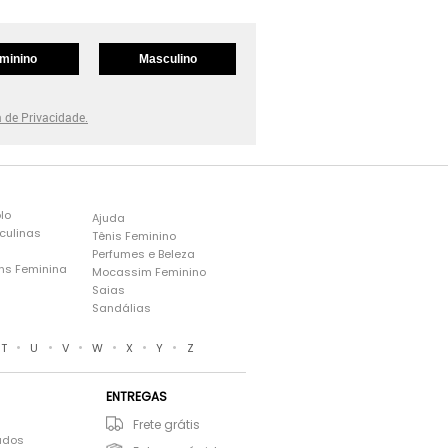
minino
Masculino
a de Privacidade.
lo
Ajuda
culinas
Tênis Feminino
Perfumes e Beleza
ns Feminina
Mocassim Feminino
s
Saias
Sandálias
•
•
•
•
•
•
T
U
V
W
X
Y
Z
ENTREGAS
Frete grátis
ados