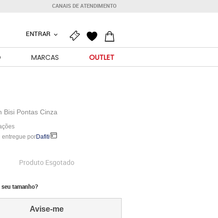
CANAIS DE ATENDIMENTO
ENTRAR
O
MARCAS
OUTLET
 Bisi Pontas Cinza
iações
 entregue por
Dafiti
Produto Esgotado
 seu tamanho?
Avise-me