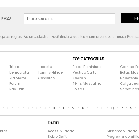
PRA!
Fe
eja as regras.
Ao se cadastrar, você declara que leu e compreendeu a nossa
Polític
TOP CATEGORIAS
Tricae
Lacoste
Botas Femininas
Camisa Po
Democrata
Tommy Hilfiger
Vestido Curto
Botas Mas
Via Marte
Converse
Scarpin
Sapatênis
Forum
Tênis Masculino
Calça Jea
Ray-Ban
Bolsas
Sapatilha
•
•
•
•
•
•
•
•
•
•
•
•
•
•
•
E
F
G
H
I
J
K
L
M
N
O
P
Q
R
S
DAFITI
entes
Acessibilidade
Sustentabilidade
Sobre Dafiti
Programa de afili