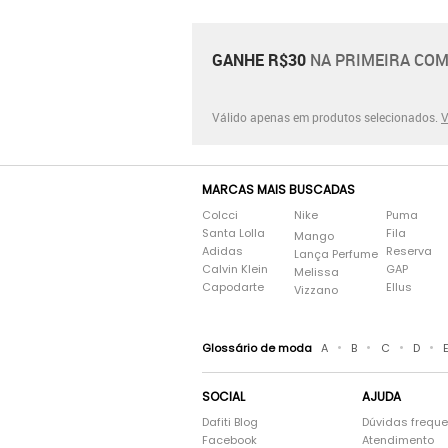
GANHE R$30
NA PRIMEIRA COM
Válido apenas em produtos selecionados.
V
MARCAS MAIS BUSCADAS
Colcci
Nike
Puma
Santa Lolla
Fila
Mango
Adidas
Reserva
Lança Perfume
Calvin Klein
GAP
Melissa
Capodarte
Ellus
Vizzano
•
•
•
•
Glossário de moda
A
B
C
D
SOCIAL
AJUDA
Dafiti Blog
Dúvidas frequ
Facebook
Atendimento