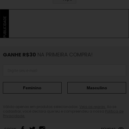
PUBLICIDADE
GANHE R$30
NA PRIMEIRA COMPRA!
Feminino
Masculino
Válido apenas em produtos selecionados.
Veja as regras.
Ao se
cadastrar, você declara que leu e compreendeu a nossa
Política de
Privacidade.