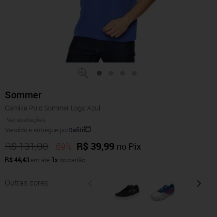
Sommer
Camisa Polo Sommer Logo Azul
Ver avaliações
Vendido e entregue por
Dafiti
R$ 131,00
R$ 39,99
-69%
no Pix
R$ 44,43
em até
1x
no cartão
Outras cores