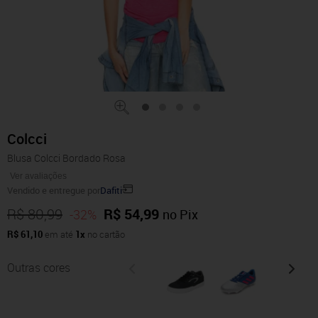
Colcci
Blusa Colcci Bordado Rosa
Ver avaliações
Vendido e entregue por
Dafiti
R$ 80,99
R$ 54,99
-32%
no Pix
R$ 61,10
em até
1x
no cartão
Outras cores