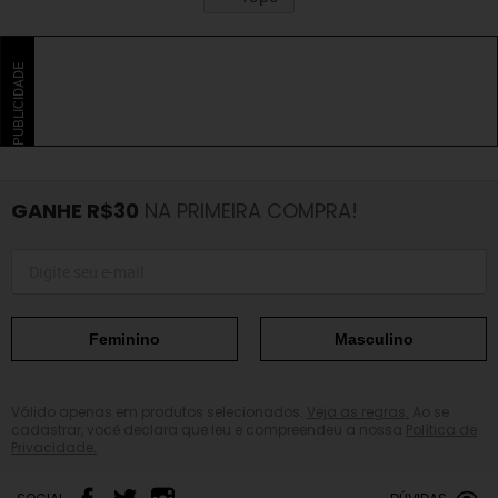
PUBLICIDADE
GANHE R$30
NA PRIMEIRA COMPRA!
Feminino
Masculino
Válido apenas em produtos selecionados.
Veja as regras.
Ao se
cadastrar, você declara que leu e compreendeu a nossa
Política de
Privacidade.