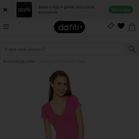
Baixe o App e ganhe descontos
Ver no app
exclusivos
Blusa Manga Curta
Blusa Colcci Bordado Rosa