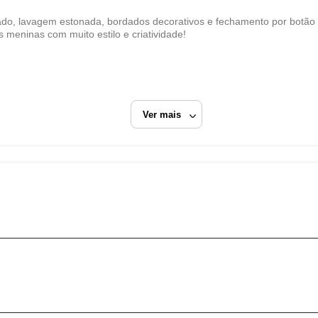
Dafiti Group
ado, lavagem estonada, bordados decorativos e fechamento por botão
CNPJ
s meninas com muito estilo e criatividade!
11.200.418/0006-73
Endereço
Estrada Municipal Luiz Lopes Neto, 617
Extrema/MG
Ver mais
CEP: 37640-915
Fechar