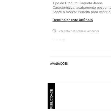
Tipo de Produto: Jaqueta Jeans
Característica: acabamento pespont
Sobre a marca: Perfeita para vestir a
Denunciar este anúncio
Ver detalhes sobre o vendedor
VER MAIS
Bisi
Jaqueta Bisi
Azul
AVALIAÇÕES
PUBLICIDADE