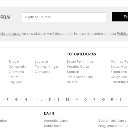
PRA!
Fe
eja as regras.
Ao se cadastrar, você declara que leu e compreendeu a nossa
Polític
TOP CATEGORIAS
Tricae
Lacoste
Botas Femininas
Camisa Po
Democrata
Tommy Hilfiger
Vestido Curto
Botas Mas
Via Marte
Converse
Scarpin
Sapatênis
Forum
Tênis Masculino
Calça Jea
Ray-Ban
Bolsas
Sapatilha
•
•
•
•
•
•
•
•
•
•
•
•
•
•
•
E
F
G
H
I
J
K
L
M
N
O
P
Q
R
S
DAFITI
entes
Acessibilidade
Sustentabilidade
Sobre Dafiti
Programa de afili