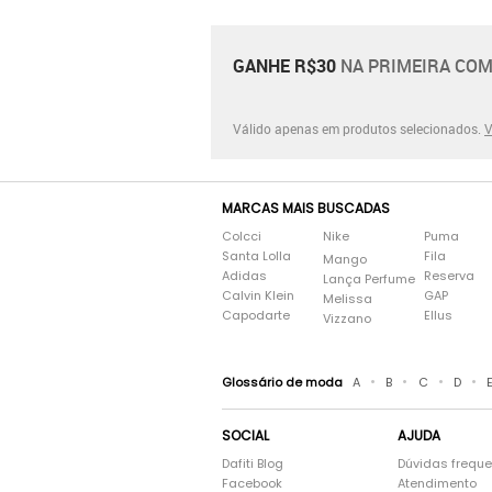
GANHE R$30
NA PRIMEIRA COM
Válido apenas em produtos selecionados.
V
MARCAS MAIS BUSCADAS
Colcci
Nike
Puma
Santa Lolla
Fila
Mango
Adidas
Reserva
Lança Perfume
Calvin Klein
GAP
Melissa
Capodarte
Ellus
Vizzano
•
•
•
•
Glossário de moda
A
B
C
D
SOCIAL
AJUDA
Dafiti Blog
Dúvidas frequ
Facebook
Atendimento