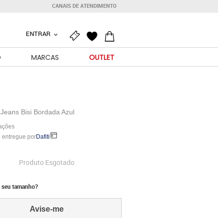
CANAIS DE ATENDIMENTO
ENTRAR
O
MARCAS
OUTLET
Jeans Bisi Bordada Azul
iações
 entregue por
Dafiti
Produto Esgotado
 seu tamanho?
Avise-me